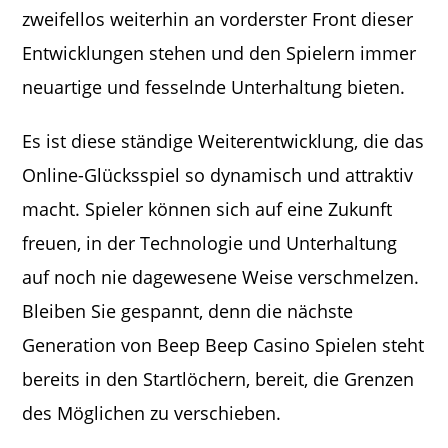
zweifellos weiterhin an vorderster Front dieser
Entwicklungen stehen und den Spielern immer
neuartige und fesselnde Unterhaltung bieten.
Es ist diese ständige Weiterentwicklung, die das
Online-Glücksspiel so dynamisch und attraktiv
macht. Spieler können sich auf eine Zukunft
freuen, in der Technologie und Unterhaltung
auf noch nie dagewesene Weise verschmelzen.
Bleiben Sie gespannt, denn die nächste
Generation von Beep Beep Casino Spielen steht
bereits in den Startlöchern, bereit, die Grenzen
des Möglichen zu verschieben.