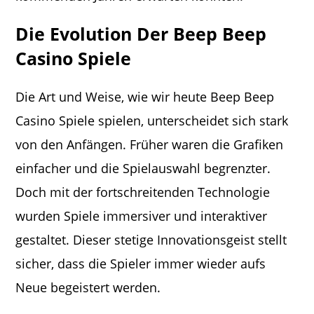
Die Evolution Der Beep Beep
Casino Spiele
Die Art und Weise, wie wir heute Beep Beep
Casino Spiele spielen, unterscheidet sich stark
von den Anfängen. Früher waren die Grafiken
einfacher und die Spielauswahl begrenzter.
Doch mit der fortschreitenden Technologie
wurden Spiele immersiver und interaktiver
gestaltet. Dieser stetige Innovationsgeist stellt
sicher, dass die Spieler immer wieder aufs
Neue begeistert werden.