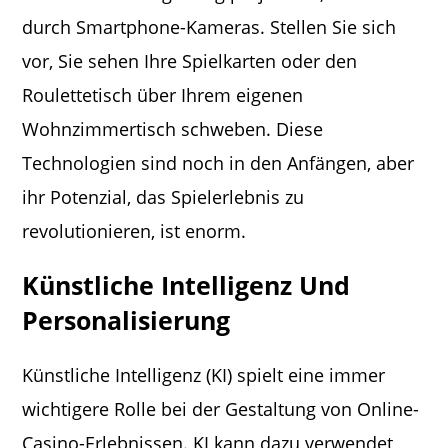
durch Smartphone-Kameras. Stellen Sie sich
vor, Sie sehen Ihre Spielkarten oder den
Roulettetisch über Ihrem eigenen
Wohnzimmertisch schweben. Diese
Technologien sind noch in den Anfängen, aber
ihr Potenzial, das Spielerlebnis zu
revolutionieren, ist enorm.
Künstliche Intelligenz Und
Personalisierung
Künstliche Intelligenz (KI) spielt eine immer
wichtigere Rolle bei der Gestaltung von Online-
Casino-Erlebnissen. KI kann dazu verwendet