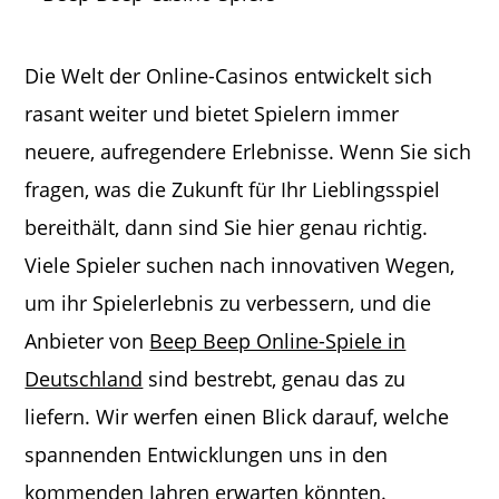
Die Welt der Online-Casinos entwickelt sich
rasant weiter und bietet Spielern immer
neuere, aufregendere Erlebnisse. Wenn Sie sich
fragen, was die Zukunft für Ihr Lieblingsspiel
bereithält, dann sind Sie hier genau richtig.
Viele Spieler suchen nach innovativen Wegen,
um ihr Spielerlebnis zu verbessern, und die
Anbieter von
Beep Beep Online-Spiele in
Deutschland
sind bestrebt, genau das zu
liefern. Wir werfen einen Blick darauf, welche
spannenden Entwicklungen uns in den
kommenden Jahren erwarten könnten.