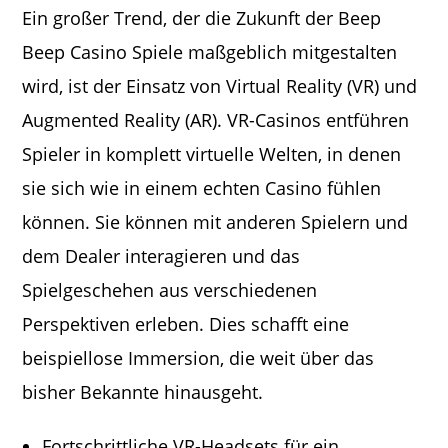
Ein großer Trend, der die Zukunft der Beep
Beep Casino Spiele maßgeblich mitgestalten
wird, ist der Einsatz von Virtual Reality (VR) und
Augmented Reality (AR). VR-Casinos entführen
Spieler in komplett virtuelle Welten, in denen
sie sich wie in einem echten Casino fühlen
können. Sie können mit anderen Spielern und
dem Dealer interagieren und das
Spielgeschehen aus verschiedenen
Perspektiven erleben. Dies schafft eine
beispiellose Immersion, die weit über das
bisher Bekannte hinausgeht.
Fortschrittliche VR-Headsets für ein