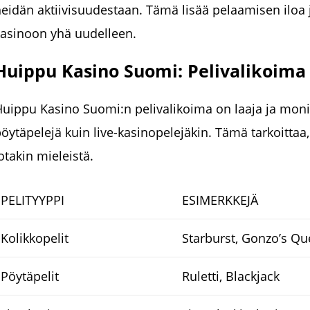
eidän aktiivisuudestaan. Tämä lisää pelaamisen iloa 
asinoon yhä uudelleen.
Huippu Kasino Suomi: Pelivalikoima
uippu Kasino Suomi:n pelivalikoima on laaja ja monip
öytäpelejä kuin live-kasinopelejäkin. Tämä tarkoittaa, 
otakin mieleistä.
PELITYYPPI
ESIMERKKEJÄ
Kolikkopelit
Starburst, Gonzo’s Qu
Pöytäpelit
Ruletti, Blackjack