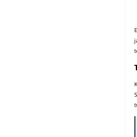
E
t
K
S
t