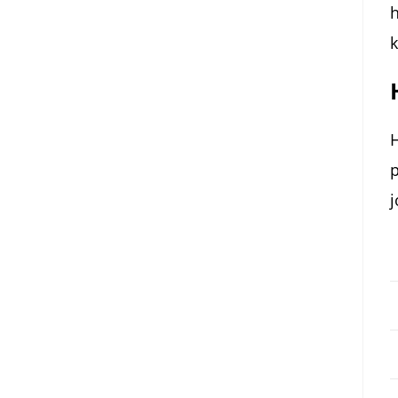
h
k
H
p
j