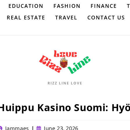
EDUCATION
FASHION
FINANCE
REAL ESTATE
TRAVEL
CONTACT US
RIZZ LINE LOVE
Huippu Kasino Suomi: Hy
ost
Post
Jammaes
June 23, 2026