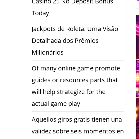
Casino 25 No Deposit Bonus
a
Today
Jackpots de Roleta: Uma Visão
Detalhada dos Prêmios
Milionários
Of many online game promote
guides or resources parts that
will help strategize for the
actual game play
Aquellos giros gratis tienen una
validez sobre seis momentos en