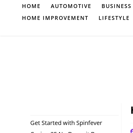
Skip
HOME
AUTOMOTIVE
BUSINESS
to
HOME IMPROVEMENT
LIFESTYLE
content
Get Started with Spinfever
P