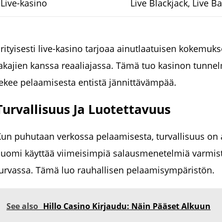
Live-kasino
Live Blackjack, Live B
rityisesti live-kasino tarjoaa ainutlaatuisen kokemuks
jakajien kanssa reaaliajassa. Tämä tuo kasinon tun
ekee pelaamisesta entistä jännittävämpää.
Turvallisuus Ja Luotettavuus
un puhutaan verkossa pelaamisesta, turvallisuus on 
uomi käyttää viimeisimpiä salausmenetelmiä varmista
urvassa. Tämä luo rauhallisen pelaamisympäristön.
See also
Hillo Casino Kirjaudu: Näin Pääset Alkuun