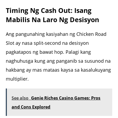
Timing Ng Cash Out: Isang
Mabilis Na Laro Ng Desisyon
Ang pangunahing kasiyahan ng Chicken Road
Slot ay nasa split‑second na desisyon
pagkatapos ng bawat hop. Palagi kang
naghuhusga kung ang panganib sa susunod na
hakbang ay mas mataas kaysa sa kasalukuyang
multiplier.
See also
Genie Riches Casino Games: Pros
and Cons Explored