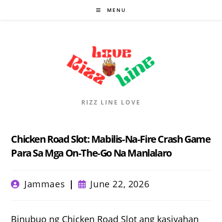
Skip
MENU
to
content
RIZZ LINE LOVE
Chicken Road Slot: Mabilis‑Na‑Fire Crash Game
Para Sa Mga On‑The‑Go Na Manlalaro
Post
Post
Jammaes
June 22, 2026
author:
published:
Binubuo ng Chicken Road Slot ang kasiyahan