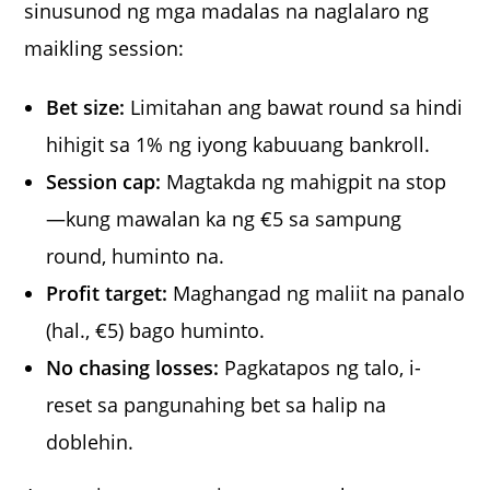
sinusunod ng mga madalas na naglalaro ng
maikling session:
Bet size:
Limitahan ang bawat round sa hindi
hihigit sa 1% ng iyong kabuuang bankroll.
Session cap:
Magtakda ng mahigpit na stop
—kung mawalan ka ng €5 sa sampung
round, huminto na.
Profit target:
Maghangad ng maliit na panalo
(hal., €5) bago huminto.
No chasing losses:
Pagkatapos ng talo, i-
reset sa pangunahing bet sa halip na
doblehin.