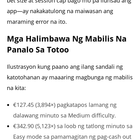
bet size at session cap bago mo pa ilunsad ang
app—ay nakakatulong na maiwasan ang
maraming error na ito.
Mga Halimbawa Ng Mabilis Na
Panalo Sa Totoo
Ilustrasyon kung paano ang ilang sandali ng
katotohanan ay maaaring magbunga ng mabilis
na kita:
€127.45 (3,894×) pagkatapos lamang ng
dalawang minuto sa Medium difficulty.
€342.90 (5,123×) sa loob ng tatlong minuto sa
Easy mode sa pamamagitan ng pag-cash out