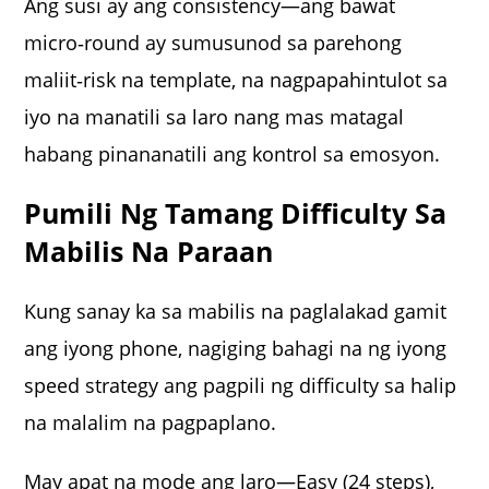
Ang susi ay ang consistency—ang bawat
micro‑round ay sumusunod sa parehong
maliit‑risk na template, na nagpapahintulot sa
iyo na manatili sa laro nang mas matagal
habang pinananatili ang kontrol sa emosyon.
Pumili Ng Tamang Difficulty Sa
Mabilis Na Paraan
Kung sanay ka sa mabilis na paglalakad gamit
ang iyong phone, nagiging bahagi na ng iyong
speed strategy ang pagpili ng difficulty sa halip
na malalim na pagpaplano.
May apat na mode ang laro—Easy (24 steps),