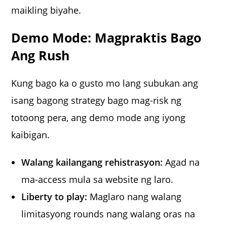
maikling biyahe.
Demo Mode: Magpraktis Bago
Ang Rush
Kung bago ka o gusto mo lang subukan ang
isang bagong strategy bago mag-risk ng
totoong pera, ang demo mode ang iyong
kaibigan.
Walang kailangang rehistrasyon:
Agad na
ma-access mula sa website ng laro.
Liberty to play:
Maglaro nang walang
limitasyong rounds nang walang oras na