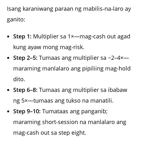
Isang karaniwang paraan ng mabilis‑na‑laro ay
ganito:
Step 1:
Multiplier sa 1×—mag-cash out agad
kung ayaw mong mag-risk.
Step 2–5:
Tumaas ang multiplier sa ~2–4×—
maraming manlalaro ang pipiliing mag-hold
dito.
Step 6–8:
Tumaas ang multiplier sa ibabaw
ng 5×—tumaas ang tukso na manatili.
Step 9–10:
Tumataas ang panganib;
maraming short‑session na manlalaro ang
mag-cash out sa step eight.