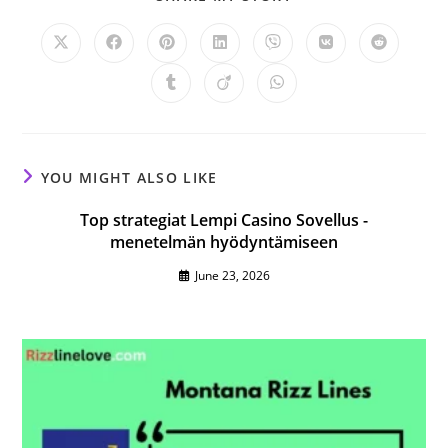
THIS
CONTENT
Opens
Opens
Opens
Opens
Opens
Opens
Opens
in
in
in
in
in
in
in
a
a
a
a
a
a
a
Opens
Opens
Opens
new
new
new
new
new
new
new
in
in
in
window
window
window
window
window
window
window
a
a
a
new
new
new
window
window
window
YOU MIGHT ALSO LIKE
Top strategiat Lempi Casino Sovellus -
menetelmän hyödyntämiseen
June 23, 2026