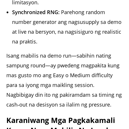
limitasyon.
Synchronized RNG:
Parehong random
number generator ang nagsusupply sa demo
at live na bersyon, na nagsisiguro ng realistic
na praktis.
Isang mabilis na demo run—sabihin nating
sampung round—ay pwedeng magpakita kung
mas gusto mo ang Easy o Medium difficulty
para sa iyong mga maikling session.
Nagbibigay din ito ng pakiramdam sa timing ng
cash‑out na desisyon sa ilalim ng pressure.
Karaniwang Mga Pagkakamali