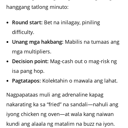
hanggang tatlong minuto:
Round start:
Bet na inilagay, piniling
difficulty.
Unang mga hakbang:
Mabilis na tumaas ang
mga multipliers.
Decision point:
Mag-cash out o mag-risk ng
isa pang hop.
Pagtatapos:
Kolektahin o mawala ang lahat.
Nagpapataas muli ang adrenaline kapag
nakarating ka sa “fried” na sandali—nahuli ang
iyong chicken ng oven—at wala kang naiwan
kundi ang alaala ng matalim na buzz na iyon.