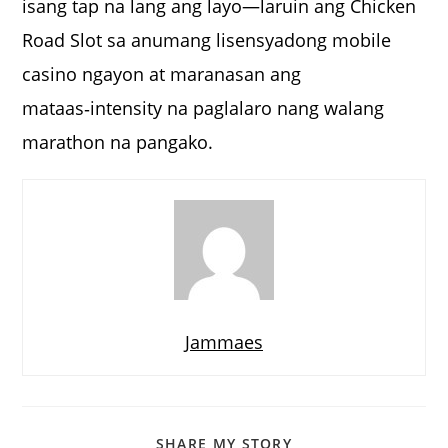
isang tap na lang ang layo—laruin ang Chicken
Road Slot sa anumang lisensyadong mobile
casino ngayon at maranasan ang
mataas‑intensity na paglalaro nang walang
marathon na pangako.
Jammaes
SHARE
SHARE MY STORY