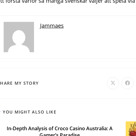
tt förstå varför så många svenskar väljer att spela vi
Jammaes
SHARE
SHARE MY STORY
Opens
Ope
in
in
a
a
THIS
new
new
window
win
CONTENT
YOU MIGHT ALSO LIKE
In-Depth Analysis of Croco Casino Australia: A
Gamer’s Paradise