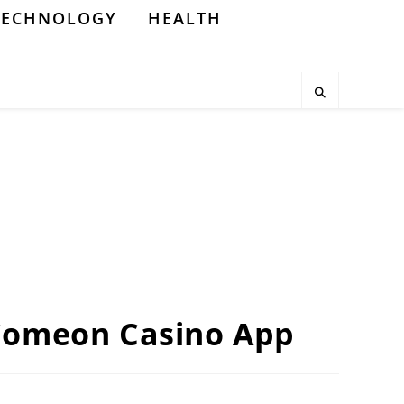
TECHNOLOGY
HEALTH
Comeon Casino App