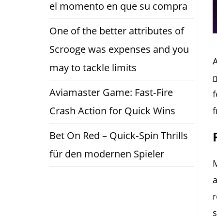
el momento en que su compra
One of the better attributes of
Scrooge was expenses and you
A
may to tackle limits
m
Aviamaster Game: Fast‑Fire
f
Crash Action for Quick Wins
f
Bet On Red – Quick‑Spin Thrills
für den modernen Spieler
M
r
s