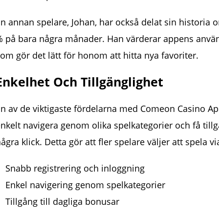
n annan spelare, Johan, har också delat sin historia 
 på bara några månader. Han värderar appens använd
om gör det lätt för honom att hitta nya favoriter.
Enkelhet Och Tillgänglighet
n av de viktigaste fördelarna med Comeon Casino Ap
nkelt navigera genom olika spelkategorier och få til
ågra klick. Detta gör att fler spelare väljer att spela v
Snabb registrering och inloggning
Enkel navigering genom spelkategorier
Tillgång till dagliga bonusar