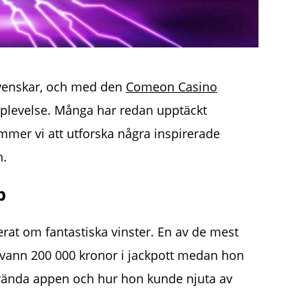
 svenskar, och med den
Comeon Casino
pplevelse. Många har redan upptäckt
mmer vi att utforska några inspirerade
n.
p
t om fantastiska vinster. En av de mest
vann 200 000 kronor i jackpott medan hon
använda appen och hur hon kunde njuta av