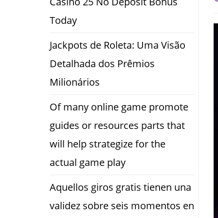
Casino 25 No Deposit Bonus
a
Today
Jackpots de Roleta: Uma Visão
Detalhada dos Prêmios
Milionários
Of many online game promote
guides or resources parts that
will help strategize for the
actual game play
Aquellos giros gratis tienen una
validez sobre seis momentos en