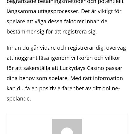
begränsade betalningsmetoder och potentiellt
långsamma uttagsprocesser. Det är viktigt för
spelare att väga dessa faktorer innan de
bestämmer sig för att registrera sig.
Innan du går vidare och registrerar dig, överväg
att noggrant läsa igenom villkoren och villkor
för att säkerställa att Luckydays Casino passar
dina behov som spelare. Med rätt information
kan du få en positiv erfarenhet av ditt online-
spelande.