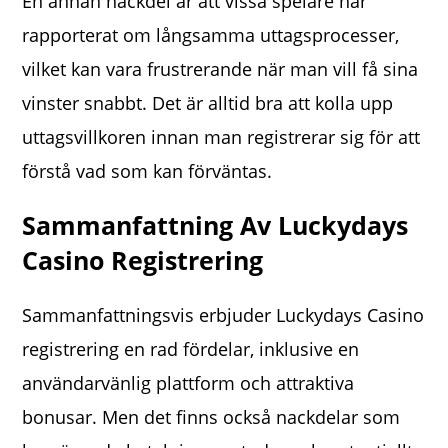
En annan nackdel är att vissa spelare har
rapporterat om långsamma uttagsprocesser,
vilket kan vara frustrerande när man vill få sina
vinster snabbt. Det är alltid bra att kolla upp
uttagsvillkoren innan man registrerar sig för att
förstå vad som kan förväntas.
Sammanfattning Av Luckydays
Casino Registrering
Sammanfattningsvis erbjuder Luckydays Casino
registrering en rad fördelar, inklusive en
användarvänlig plattform och attraktiva
bonusar. Men det finns också nackdelar som