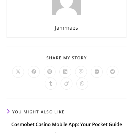
Jammaes
SHARE
SHARE MY STORY
THIS
CONTENT
Opens
Opens
Opens
Opens
Opens
Opens
Opens
in
in
in
in
in
in
in
a
a
a
a
a
a
a
Opens
Opens
Opens
new
new
new
new
new
new
new
in
in
in
window
window
window
window
window
window
window
a
a
a
new
new
new
window
window
window
YOU MIGHT ALSO LIKE
Cosmobet Casino Mobile App: Your Pocket Guide