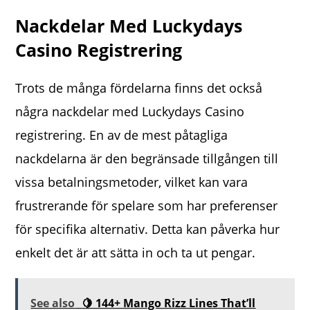
Nackdelar Med Luckydays
Casino Registrering
Trots de många fördelarna finns det också
några nackdelar med Luckydays Casino
registrering. En av de mest påtagliga
nackdelarna är den begränsade tillgången till
vissa betalningsmetoder, vilket kan vara
frustrerande för spelare som har preferenser
för specifika alternativ. Detta kan påverka hur
enkelt det är att sätta in och ta ut pengar.
See also
🍋 144+ Mango Rizz Lines That’ll