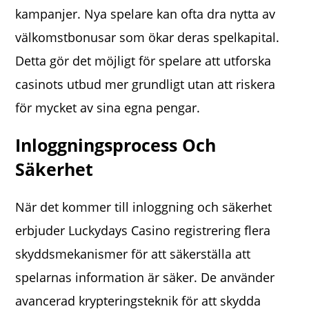
kampanjer. Nya spelare kan ofta dra nytta av
välkomstbonusar som ökar deras spelkapital.
Detta gör det möjligt för spelare att utforska
casinots utbud mer grundligt utan att riskera
för mycket av sina egna pengar.
Inloggningsprocess Och
Säkerhet
När det kommer till inloggning och säkerhet
erbjuder Luckydays Casino registrering flera
skyddsmekanismer för att säkerställa att
spelarnas information är säker. De använder
avancerad krypteringsteknik för att skydda