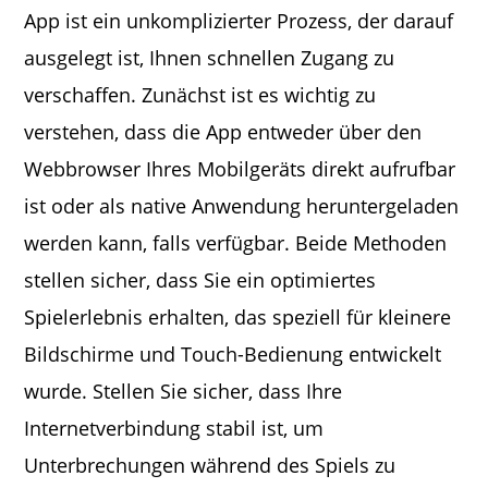
App ist ein unkomplizierter Prozess, der darauf
ausgelegt ist, Ihnen schnellen Zugang zu
verschaffen. Zunächst ist es wichtig zu
verstehen, dass die App entweder über den
Webbrowser Ihres Mobilgeräts direkt aufrufbar
ist oder als native Anwendung heruntergeladen
werden kann, falls verfügbar. Beide Methoden
stellen sicher, dass Sie ein optimiertes
Spielerlebnis erhalten, das speziell für kleinere
Bildschirme und Touch-Bedienung entwickelt
wurde. Stellen Sie sicher, dass Ihre
Internetverbindung stabil ist, um
Unterbrechungen während des Spiels zu