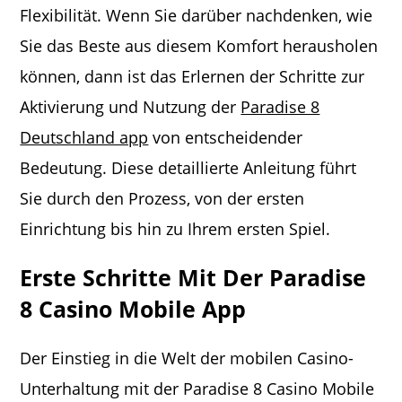
Flexibilität. Wenn Sie darüber nachdenken, wie
Sie das Beste aus diesem Komfort herausholen
können, dann ist das Erlernen der Schritte zur
Aktivierung und Nutzung der
Paradise 8
Deutschland app
von entscheidender
Bedeutung. Diese detaillierte Anleitung führt
Sie durch den Prozess, von der ersten
Einrichtung bis hin zu Ihrem ersten Spiel.
Erste Schritte Mit Der Paradise
8 Casino Mobile App
Der Einstieg in die Welt der mobilen Casino-
Unterhaltung mit der Paradise 8 Casino Mobile