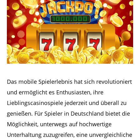
Das mobile Spielerlebnis hat sich revolutioniert
und ermöglicht es Enthusiasten, ihre
Lieblingscasinospiele jederzeit und überall zu
genießen. Für Spieler in Deutschland bietet die
Möglichkeit, unterwegs auf hochwertige
Unterhaltung zuzugreifen, eine unvergleichliche