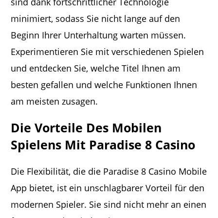
sind dank fortschrittlicher Technologie
minimiert, sodass Sie nicht lange auf den
Beginn Ihrer Unterhaltung warten müssen.
Experimentieren Sie mit verschiedenen Spielen
und entdecken Sie, welche Titel Ihnen am
besten gefallen und welche Funktionen Ihnen
am meisten zusagen.
Die Vorteile Des Mobilen
Spielens Mit Paradise 8 Casino
Die Flexibilität, die die Paradise 8 Casino Mobile
App bietet, ist ein unschlagbarer Vorteil für den
modernen Spieler. Sie sind nicht mehr an einen