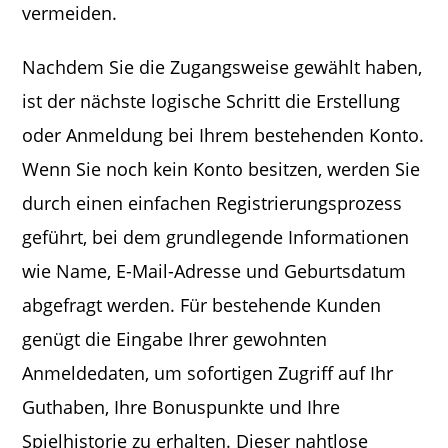
vermeiden.
Nachdem Sie die Zugangsweise gewählt haben,
ist der nächste logische Schritt die Erstellung
oder Anmeldung bei Ihrem bestehenden Konto.
Wenn Sie noch kein Konto besitzen, werden Sie
durch einen einfachen Registrierungsprozess
geführt, bei dem grundlegende Informationen
wie Name, E-Mail-Adresse und Geburtsdatum
abgefragt werden. Für bestehende Kunden
genügt die Eingabe Ihrer gewohnten
Anmeldedaten, um sofortigen Zugriff auf Ihr
Guthaben, Ihre Bonuspunkte und Ihre
Spielhistorie zu erhalten. Dieser nahtlose