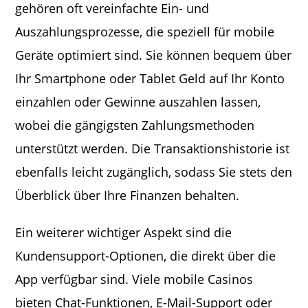
gehören oft vereinfachte Ein- und
Auszahlungsprozesse, die speziell für mobile
Geräte optimiert sind. Sie können bequem über
Ihr Smartphone oder Tablet Geld auf Ihr Konto
einzahlen oder Gewinne auszahlen lassen,
wobei die gängigsten Zahlungsmethoden
unterstützt werden. Die Transaktionshistorie ist
ebenfalls leicht zugänglich, sodass Sie stets den
Überblick über Ihre Finanzen behalten.
Ein weiterer wichtiger Aspekt sind die
Kundensupport-Optionen, die direkt über die
App verfügbar sind. Viele mobile Casinos
bieten Chat-Funktionen, E-Mail-Support oder