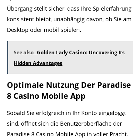
Übergang stellt sicher, dass Ihre Spielerfahrung
konsistent bleibt, unabhängig davon, ob Sie am
Desktop oder mobil spielen.
See also
Golden Lady Casino: Uncovering Its
Hidden Advantages
Optimale Nutzung Der Paradise
8 Casino Mobile App
Sobald Sie erfolgreich in Ihr Konto eingeloggt
sind, öffnet sich die Benutzeroberfläche der
Paradise 8 Casino Mobile App in voller Pracht.