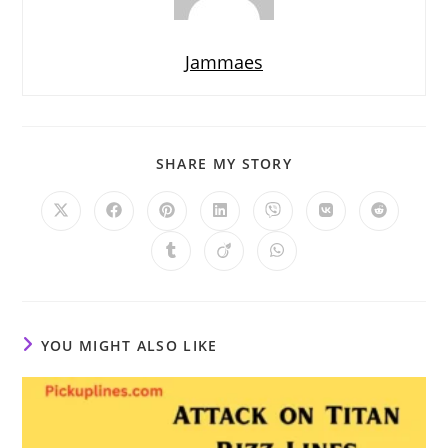
Jammaes
SHARE
SHARE MY STORY
THIS
CONTENT
Opens
Opens
Opens
Opens
Opens
Opens
Opens
in
in
in
in
in
in
in
a
a
a
a
a
a
a
Opens
Opens
Opens
new
new
new
new
new
new
new
in
in
in
window
window
window
window
window
window
window
a
a
a
new
new
new
window
window
window
YOU MIGHT ALSO LIKE