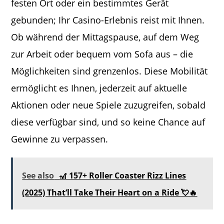
festen Ort oder ein bestimmtes Gerät
gebunden; Ihr Casino-Erlebnis reist mit Ihnen.
Ob während der Mittagspause, auf dem Weg
zur Arbeit oder bequem vom Sofa aus – die
Möglichkeiten sind grenzenlos. Diese Mobilität
ermöglicht es Ihnen, jederzeit auf aktuelle
Aktionen oder neue Spiele zuzugreifen, sobald
diese verfügbar sind, und so keine Chance auf
Gewinne zu verpassen.
See also
🎢 157+ Roller Coaster Rizz Lines
(2025) That’ll Take Their Heart on a Ride 💘🔥