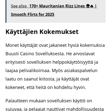
See also
170+ Mauritanian Rizz Lines 🌍🔥 |
Smooth Flirts for 2025
Käyttäjien Kokemukset
Monet käyttäjät ovat jakaneet hyviä kokemuksia
Buusti Casino Sovelluksesta. He arvostavat
erityisesti sovelluksen helppokäyttöisyyttä ja
laajaa pelivalikoimaa. Myös asiakaspalvelun
laatu on saanut kiitosta, ja käyttäjät ovat
kokeneet, että heitä on kohdeltu hyvin.
Palautteen mukaan sovelluksen käyttö on
sujuvaa, ja pelaajat nauttivat mahdollisuudesta