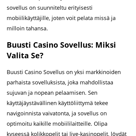
sovellus on suunniteltu erityisesti
mobiilikäyttäjille, joten voit pelata missä ja
milloin tahansa.
Buusti Casino Sovellus: Miksi
Valita Se?
Buusti Casino Sovellus on yksi markkinoiden
parhaista sovelluksista, joka mahdollistaa
sujuvan ja nopean pelaamisen. Sen
käyttäjäystävällinen käyttöliittymä tekee
navigoinnista vaivatonta, ja sovellus on
optimoitu kaikille mobiililaitteille. Olipa
kyseessä kolikkopelit tai live-kasinopelit, löydät