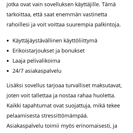
jotka ovat vain sovelluksen käyttäjille. Tämä
tarkoittaa, että saat enemmän vastinetta
rahoillesi ja voit voittaa suurempia palkintoja.
Käyttäjäystävällinen käyttöliittymä
Erikoistarjoukset ja bonukset
Laaja pelivalikoima
24/7 asiakaspalvelu
Lisäksi sovellus tarjoaa turvalliset maksutavat,
joten voit tallettaa ja nostaa rahaa huoletta.
Kaikki tapahtumat ovat suojattuja, mikä tekee
pelaamisesta stressittömämpää.
Asiakaspalvelu toimii myös erinomaisesti, ja