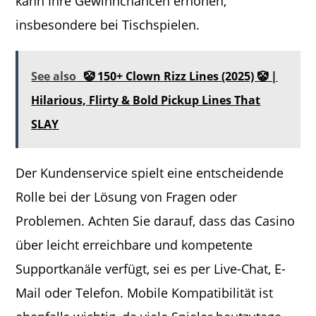
kann Ihre Gewinnchancen erhöhen,
insbesondere bei Tischspielen.
See also
🤡 150+ Clown Rizz Lines (2025) 🤡 |
Hilarious, Flirty & Bold Pickup Lines That
SLAY
Der Kundenservice spielt eine entscheidende
Rolle bei der Lösung von Fragen oder
Problemen. Achten Sie darauf, dass das Casino
über leicht erreichbare und kompetente
Supportkanäle verfügt, sei es per Live-Chat, E-
Mail oder Telefon. Mobile Kompatibilität ist