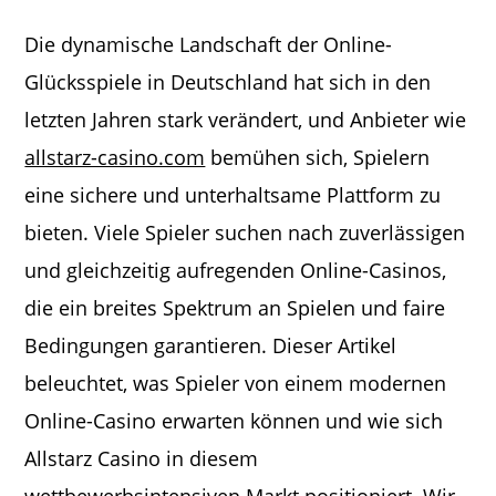
Die dynamische Landschaft der Online-
Glücksspiele in Deutschland hat sich in den
letzten Jahren stark verändert, und Anbieter wie
allstarz-casino.com
bemühen sich, Spielern
eine sichere und unterhaltsame Plattform zu
bieten. Viele Spieler suchen nach zuverlässigen
und gleichzeitig aufregenden Online-Casinos,
die ein breites Spektrum an Spielen und faire
Bedingungen garantieren. Dieser Artikel
beleuchtet, was Spieler von einem modernen
Online-Casino erwarten können und wie sich
Allstarz Casino in diesem