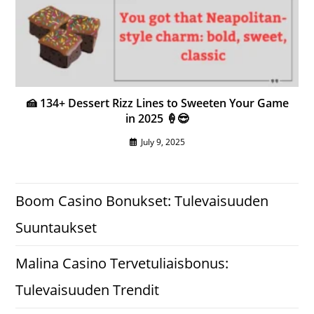
🍰 134+ Dessert Rizz Lines to Sweeten Your Game
in 2025 🍦😎
July 9, 2025
Boom Casino Bonukset: Tulevaisuuden
Suuntaukset
Malina Casino Tervetuliaisbonus:
Tulevaisuuden Trendit