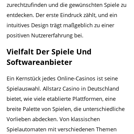
zurechtzufinden und die gewünschten Spiele zu
entdecken. Der erste Eindruck zählt, und ein
intuitives Design trägt maßgeblich zu einer
positiven Nutzererfahrung bei.
Vielfalt Der Spiele Und
Softwareanbieter
Ein Kernstück jedes Online-Casinos ist seine
Spielauswahl. Allstarz Casino in Deutschland
bietet, wie viele etablierte Plattformen, eine
breite Palette von Spielen, die unterschiedliche
Vorlieben abdecken. Von klassischen
Spielautomaten mit verschiedenen Themen