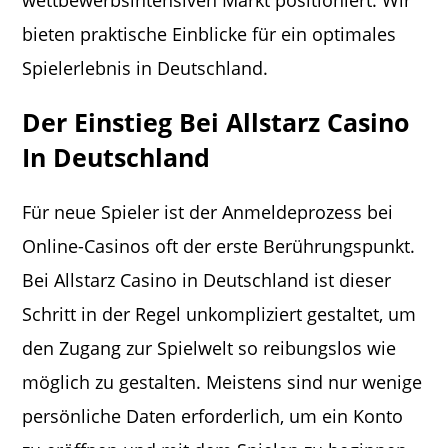
wettbewerbsintensiven Markt positioniert. Wir
bieten praktische Einblicke für ein optimales
Spielerlebnis in Deutschland.
Der Einstieg Bei Allstarz Casino
In Deutschland
Für neue Spieler ist der Anmeldeprozess bei
Online-Casinos oft der erste Berührungspunkt.
Bei Allstarz Casino in Deutschland ist dieser
Schritt in der Regel unkompliziert gestaltet, um
den Zugang zur Spielwelt so reibungslos wie
möglich zu gestalten. Meistens sind nur wenige
persönliche Daten erforderlich, um ein Konto