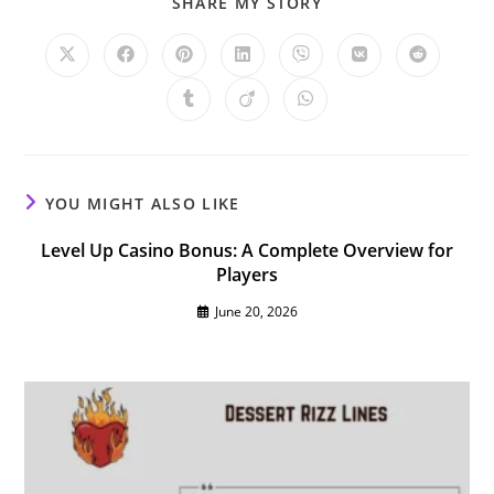
SHARE
SHARE MY STORY
THIS
CONTENT
Opens
Opens
Opens
Opens
Opens
Opens
Opens
in
in
in
in
in
in
in
a
a
a
a
a
a
a
Opens
Opens
Opens
new
new
new
new
new
new
new
in
in
in
window
window
window
window
window
window
window
a
a
a
new
new
new
window
window
window
YOU MIGHT ALSO LIKE
Level Up Casino Bonus: A Complete Overview for
Players
June 20, 2026