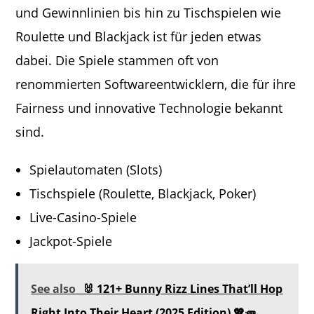
und Gewinnlinien bis hin zu Tischspielen wie
Roulette und Blackjack ist für jeden etwas
dabei. Die Spiele stammen oft von
renommierten Softwareentwicklern, die für ihre
Fairness und innovative Technologie bekannt
sind.
Spielautomaten (Slots)
Tischspiele (Roulette, Blackjack, Poker)
Live-Casino-Spiele
Jackpot-Spiele
See also
🐰 121+ Bunny Rizz Lines That’ll Hop
Right Into Their Heart (2025 Edition) 💖🥕