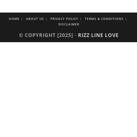
HOME
ABOUT US
PRIVACY POLICY
TERMS & CONDITIONS
DISCLAIMER
© COPYRIGHT [2025] ·
RIZZ LINE LOVE