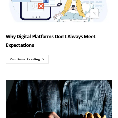
Why Digital Platforms Don’t Always Meet
Expectations
Why
Continue Reading
Digital
Platforms
Don’t
Always
Meet
Expectations