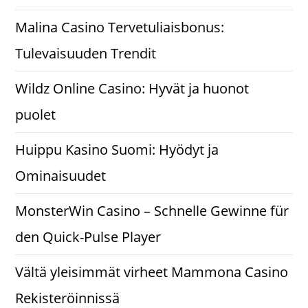
Malina Casino Tervetuliaisbonus:
Tulevaisuuden Trendit
Wildz Online Casino: Hyvät ja huonot
puolet
Huippu Kasino Suomi: Hyödyt ja
Ominaisuudet
MonsterWin Casino – Schnelle Gewinne für
den Quick-Pulse Player
Vältä yleisimmät virheet Mammona Casino
Rekisteröinnissä