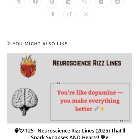
Opens
Opens
Opens
Opens
Opens
Opens
Opens
in
in
in
in
in
in
in
a
a
a
a
a
a
a
Opens
Opens
Opens
new
new
new
new
new
new
new
in
in
in
window
window
window
window
window
window
window
a
a
a
new
new
new
window
window
window
YOU MIGHT ALSO LIKE
🧠💘 125+ Neuroscience Rizz Lines (2025) That’ll
Spark Synapses AND Hearts! 💬⚡