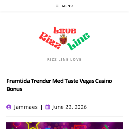
Skip
MENU
to
content
RIZZ LINE LOVE
Framtida Trender Med Taste Vegas Casino
Bonus
Post
Post
Jammaes
June 22, 2026
author:
published: