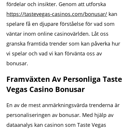
fördelar och insikter. Genom att utforska
https://tastevegas-casinos.com/bonusar/
kan
spelare få en djupare förståelse för vad som
väntar inom online casinovärlden. Låt oss
granska framtida trender som kan påverka hur
vi spelar och vad vi kan förvänta oss av
bonusar.
Framväxten Av Personliga Taste
Vegas Casino Bonusar
En av de mest anmärkningsvärda trenderna är
personaliseringen av bonusar. Med hjälp av
dataanalys kan casinon som Taste Vegas