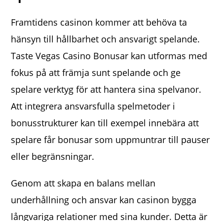
Framtidens casinon kommer att behöva ta
hänsyn till hållbarhet och ansvarigt spelande.
Taste Vegas Casino Bonusar kan utformas med
fokus på att främja sunt spelande och ge
spelare verktyg för att hantera sina spelvanor.
Att integrera ansvarsfulla spelmetoder i
bonusstrukturer kan till exempel innebära att
spelare får bonusar som uppmuntrar till pauser
eller begränsningar.
Genom att skapa en balans mellan
underhållning och ansvar kan casinon bygga
långvariga relationer med sina kunder. Detta är