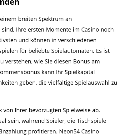
unden
 einem breiten Spektrum an
 sind, Ihre ersten Momente im Casino noch
ativsten und können in verschiedenen
pielen für beliebte Spielautomaten. Es ist
u verstehen, wie Sie diesen Bonus am
lkommensbonus kann Ihr Spielkapital
eiten geben, die vielfältige Spielauswahl zu
 von Ihrer bevorzugten Spielweise ab.
al sein, während Spieler, die Tischspiele
inzahlung profitieren. Neon54 Casino