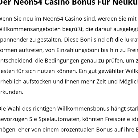
Der Neon54 Casino Bonus Für Neuk
Wenn Sie neu im Neon54 Casino sind, werden Sie mit
Willkommensangeboten begrüßt, die darauf ausgelegt
pannender zu gestalten. Diese Boni sind oft die lukr
ormen auftreten, von Einzahlungsboni bis hin zu Freis
ntscheidend, die Bedingungen genau zu prüfen, um z
esten für sich nutzen können. Ein gut gewählter Wil
rheblich aufstocken und Ihnen mehr Zeit und Möglichk
erkunden.
ie Wahl des richtigen Willkommensbonus hängt stark
evorzugen Sie Spielautomaten, könnten Freispiele ide
ögen, eher von einem prozentualen Bonus auf ihre E