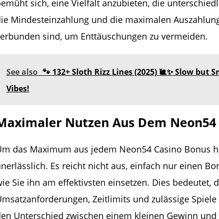
emüht sich, eine Vielfalt anzubieten, die unterschied
ie Mindesteinzahlung und die maximalen Auszahlungsl
verbunden sind, um Enttäuschungen zu vermeiden.
See also
🐾 132+ Sloth Rizz Lines (2025) 🐌✨ Slow but 
Vibes!
Maximaler Nutzen Aus Dem Neon54 
Um das Maximum aus jedem Neon54 Casino Bonus hera
nerlässlich. Es reicht nicht aus, einfach nur einen 
ie Sie ihn am effektivsten einsetzen. Dies bedeutet
msatzanforderungen, Zeitlimits und zulässige Spiele
den Unterschied zwischen einem kleinen Gewinn und