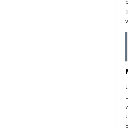
b
d
u
w
U