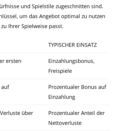
rfnisse und Spielstile zugeschnitten sind.
chlüssel, um das Angebot optimal zu nutzen
zu Ihrer Spielweise passt.
TYPISCHER EINSATZ
er ersten
Einzahlungsbonus,
Freispiele
 auf
Prozentualer Bonus auf
Einzahlung
 Verluste über
Prozentualer Anteil der
Nettoverluste