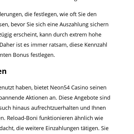
rungen, die festlegen, wie oft Sie den
n, bevor Sie sich eine Auszahlung sichern
ßzügig erscheint, kann durch extrem hohe
 Daher ist es immer ratsam, diese Kennzahl
mmten Bonus festlegen.
en
utzt haben, bietet Neon54 Casino seinen
spannende Aktionen an. Diese Angebote sind
esuch hinaus aufrechtzuerhalten und Ihnen
en. Reload-Boni funktionieren ähnlich wie
acht, die weitere Einzahlungen tätigen. Sie