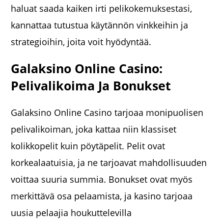
haluat saada kaiken irti pelikokemuksestasi,
kannattaa tutustua käytännön vinkkeihin ja
strategioihin, joita voit hyödyntää.
Galaksino Online Casino:
Pelivalikoima Ja Bonukset
Galaksino Online Casino tarjoaa monipuolisen
pelivalikoiman, joka kattaa niin klassiset
kolikkopelit kuin pöytäpelit. Pelit ovat
korkealaatuisia, ja ne tarjoavat mahdollisuuden
voittaa suuria summia. Bonukset ovat myös
merkittävä osa pelaamista, ja kasino tarjoaa
uusia pelaajia houkuttelevilla