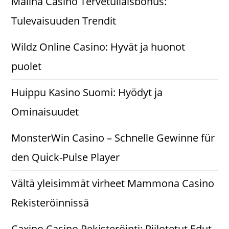
Malina Casino Tervetuliaisbonus:
Tulevaisuuden Trendit
Wildz Online Casino: Hyvät ja huonot
puolet
Huippu Kasino Suomi: Hyödyt ja
Ominaisuudet
MonsterWin Casino – Schnelle Gewinne für
den Quick-Pulse Player
Vältä yleisimmät virheet Mammona Casino
Rekisteröinnissä
Caxino Casino Rekisteröinti: Piilotetut Edut