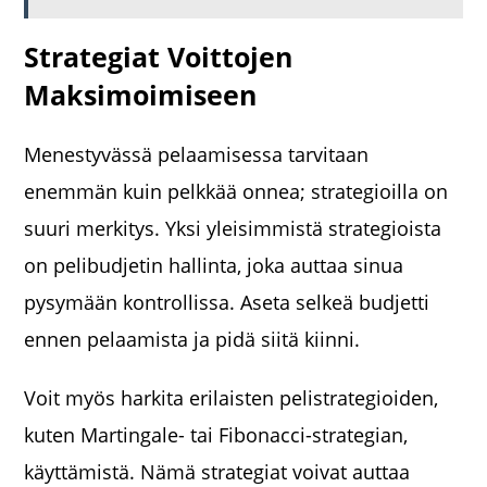
Strategiat Voittojen
Maksimoimiseen
Menestyvässä pelaamisessa tarvitaan
enemmän kuin pelkkää onnea; strategioilla on
suuri merkitys. Yksi yleisimmistä strategioista
on pelibudjetin hallinta, joka auttaa sinua
pysymään kontrollissa. Aseta selkeä budjetti
ennen pelaamista ja pidä siitä kiinni.
Voit myös harkita erilaisten pelistrategioiden,
kuten Martingale- tai Fibonacci-strategian,
käyttämistä. Nämä strategiat voivat auttaa