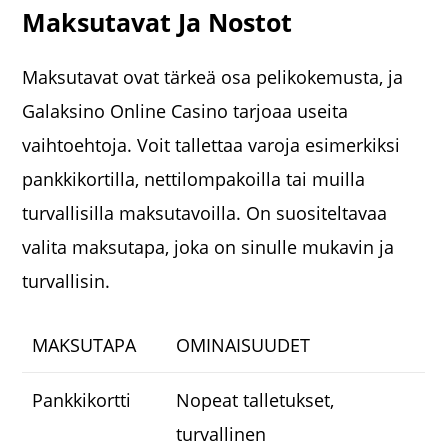
Maksutavat Ja Nostot
Maksutavat ovat tärkeä osa pelikokemusta, ja
Galaksino Online Casino tarjoaa useita
vaihtoehtoja. Voit tallettaa varoja esimerkiksi
pankkikortilla, nettilompakoilla tai muilla
turvallisilla maksutavoilla. On suositeltavaa
valita maksutapa, joka on sinulle mukavin ja
turvallisin.
MAKSUTAPA
OMINAISUUDET
Pankkikortti
Nopeat talletukset,
turvallinen