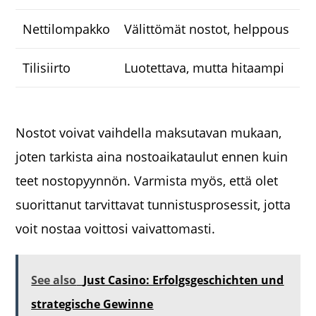
Nettilompakko
Välittömät nostot, helppous
Tilisiirto
Luotettava, mutta hitaampi
Nostot voivat vaihdella maksutavan mukaan,
joten tarkista aina nostoaikataulut ennen kuin
teet nostopyynnön. Varmista myös, että olet
suorittanut tarvittavat tunnistusprosessit, jotta
voit nostaa voittosi vaivattomasti.
See also
Just Casino: Erfolgsgeschichten und
strategische Gewinne