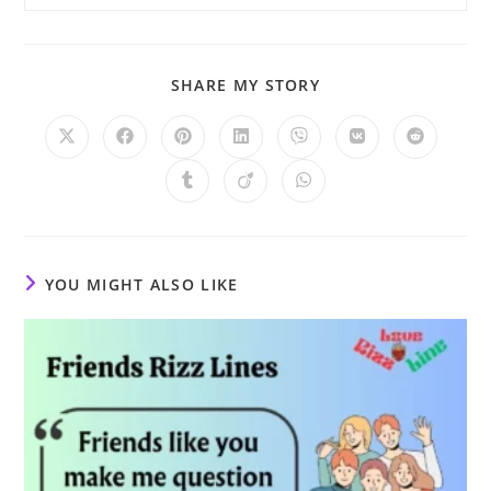
SHARE
SHARE MY STORY
THIS
CONTENT
Opens
Opens
Opens
Opens
Opens
Opens
Opens
in
in
in
in
in
in
in
a
a
a
a
a
a
a
Opens
Opens
Opens
new
new
new
new
new
new
new
in
in
in
window
window
window
window
window
window
window
a
a
a
new
new
new
window
window
window
YOU MIGHT ALSO LIKE