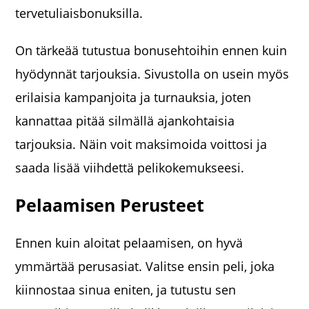
tervetuliaisbonuksilla.
On tärkeää tutustua bonusehtoihin ennen kuin
hyödynnät tarjouksia. Sivustolla on usein myös
erilaisia kampanjoita ja turnauksia, joten
kannattaa pitää silmällä ajankohtaisia
tarjouksia. Näin voit maksimoida voittosi ja
saada lisää viihdettä pelikokemukseesi.
Pelaamisen Perusteet
Ennen kuin aloitat pelaamisen, on hyvä
ymmärtää perusasiat. Valitse ensin peli, joka
kiinnostaa sinua eniten, ja tutustu sen