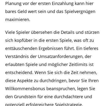
Planung vor der ersten Einzahlung kann hier
bares Geld wert sein und das Spielvergnügen
maximieren.
Viele Spieler übersehen die Details und stürzen
sich kopfüber in die ersten Spiele, was oft zu
enttäuschenden Ergebnissen führt. Ein tieferes
Verständnis der Umsatzanforderungen, der
erlaubten Spiele und möglicher Zeitlimits ist
entscheidend. Wenn Sie sich die Zeit nehmen,
diese Aspekte zu durchdringen, bevor Sie Ihren
Willkommensbonus beanspruchen, legen Sie
den Grundstein für eine durchdachtere und
potenziell erfolgreichere Spielstrategie.