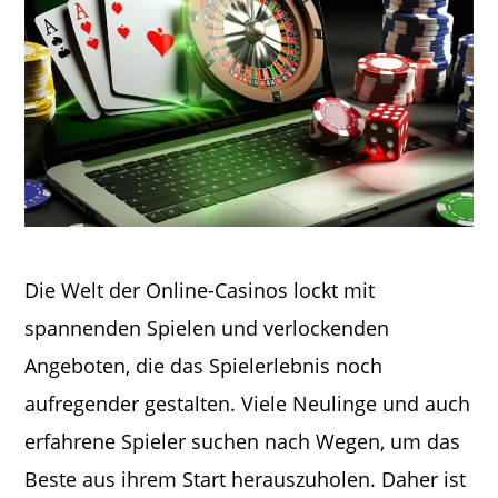
Die Welt der Online-Casinos lockt mit
spannenden Spielen und verlockenden
Angeboten, die das Spielerlebnis noch
aufregender gestalten. Viele Neulinge und auch
erfahrene Spieler suchen nach Wegen, um das
Beste aus ihrem Start herauszuholen. Daher ist