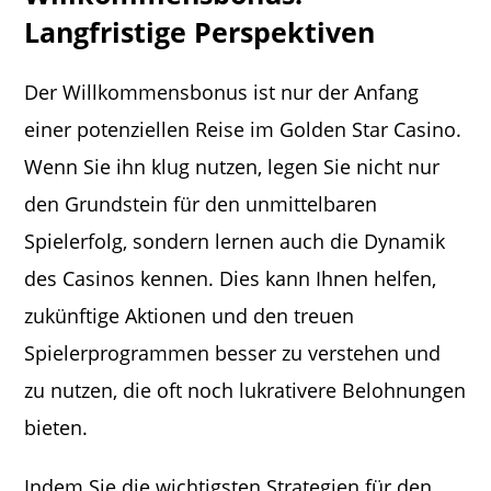
Langfristige Perspektiven
Der Willkommensbonus ist nur der Anfang
einer potenziellen Reise im Golden Star Casino.
Wenn Sie ihn klug nutzen, legen Sie nicht nur
den Grundstein für den unmittelbaren
Spielerfolg, sondern lernen auch die Dynamik
des Casinos kennen. Dies kann Ihnen helfen,
zukünftige Aktionen und den treuen
Spielerprogrammen besser zu verstehen und
zu nutzen, die oft noch lukrativere Belohnungen
bieten.
Indem Sie die wichtigsten Strategien für den