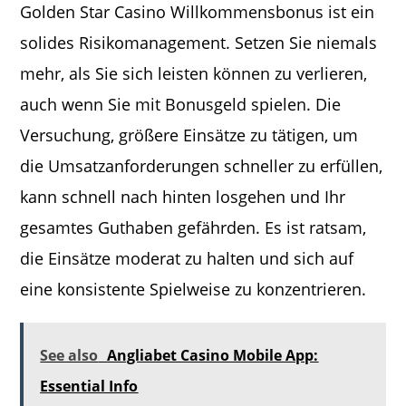
Golden Star Casino Willkommensbonus ist ein
solides Risikomanagement. Setzen Sie niemals
mehr, als Sie sich leisten können zu verlieren,
auch wenn Sie mit Bonusgeld spielen. Die
Versuchung, größere Einsätze zu tätigen, um
die Umsatzanforderungen schneller zu erfüllen,
kann schnell nach hinten losgehen und Ihr
gesamtes Guthaben gefährden. Es ist ratsam,
die Einsätze moderat zu halten und sich auf
eine konsistente Spielweise zu konzentrieren.
See also
Angliabet Casino Mobile App:
Essential Info