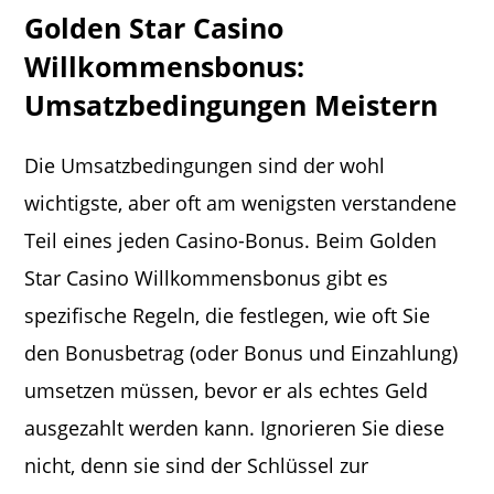
Golden Star Casino
Willkommensbonus:
Umsatzbedingungen Meistern
Die Umsatzbedingungen sind der wohl
wichtigste, aber oft am wenigsten verstandene
Teil eines jeden Casino-Bonus. Beim Golden
Star Casino Willkommensbonus gibt es
spezifische Regeln, die festlegen, wie oft Sie
den Bonusbetrag (oder Bonus und Einzahlung)
umsetzen müssen, bevor er als echtes Geld
ausgezahlt werden kann. Ignorieren Sie diese
nicht, denn sie sind der Schlüssel zur