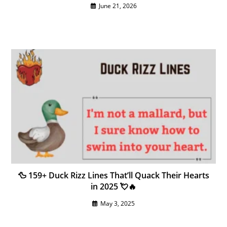
June 21, 2026
🦆 159+ Duck Rizz Lines That’ll Quack Their Hearts
in 2025 💘🔥
May 3, 2025