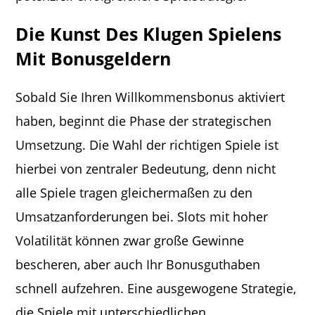
Die Kunst Des Klugen Spielens
Mit Bonusgeldern
Sobald Sie Ihren Willkommensbonus aktiviert
haben, beginnt die Phase der strategischen
Umsetzung. Die Wahl der richtigen Spiele ist
hierbei von zentraler Bedeutung, denn nicht
alle Spiele tragen gleichermaßen zu den
Umsatzanforderungen bei. Slots mit hoher
Volatilität können zwar große Gewinne
bescheren, aber auch Ihr Bonusguthaben
schnell aufzehren. Eine ausgewogene Strategie,
die Spiele mit unterschiedlichen