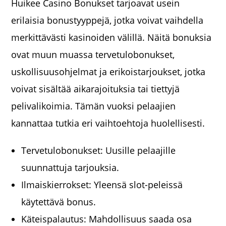
Huikee Casino Bonukset tarjoavat usein
erilaisia bonustyyppejä, jotka voivat vaihdella
merkittävästi kasinoiden välillä. Näitä bonuksia
ovat muun muassa tervetulobonukset,
uskollisuusohjelmat ja erikoistarjoukset, jotka
voivat sisältää aikarajoituksia tai tiettyjä
pelivalikoimia. Tämän vuoksi pelaajien
kannattaa tutkia eri vaihtoehtoja huolellisesti.
Tervetulobonukset: Uusille pelaajille
suunnattuja tarjouksia.
Ilmaiskierrokset: Yleensä slot-peleissä
käytettävä bonus.
Käteispalautus: Mahdollisuus saada osa