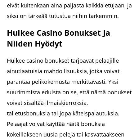
eivät kuitenkaan aina paljasta kaikkia etujaan, ja
siksi on tärkeää tutustua niihin tarkemmin.
Huikee Casino Bonukset Ja
Niiden Hyödyt
Huikee casino bonukset tarjoavat pelaajille
ainutlaatuisia mahdollisuuksia, jotka voivat
parantaa pelikokemusta merkittävästi. Yksi
suurimmista eduista on se, että nämä bonukset
voivat sisältää ilmaiskierroksia,
talletusbonuksia tai jopa käteispalautuksia.
Pelaajat voivat käyttää näitä bonuksia
kokeillakseen uusia pelejä tai kasvattaakseen