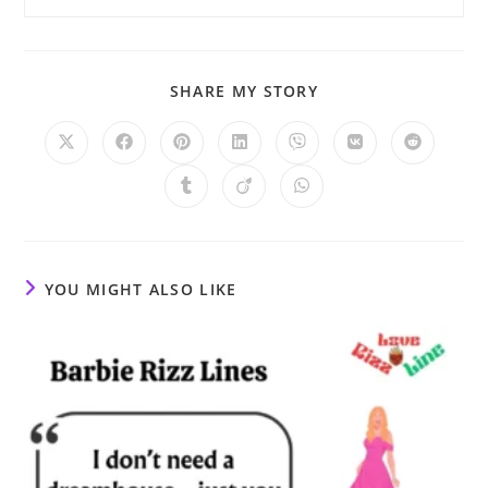
SHARE
SHARE MY STORY
THIS
CONTENT
Opens
Opens
Opens
Opens
Opens
Opens
Opens
in
in
in
in
in
in
in
a
a
a
a
a
a
a
Opens
Opens
Opens
new
new
new
new
new
new
new
in
in
in
window
window
window
window
window
window
window
a
a
a
new
new
new
window
window
window
YOU MIGHT ALSO LIKE