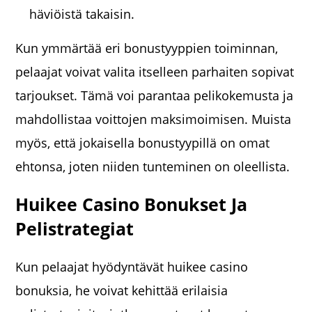
häviöistä takaisin.
Kun ymmärtää eri bonustyyppien toiminnan,
pelaajat voivat valita itselleen parhaiten sopivat
tarjoukset. Tämä voi parantaa pelikokemusta ja
mahdollistaa voittojen maksimoimisen. Muista
myös, että jokaisella bonustyypillä on omat
ehtonsa, joten niiden tunteminen on oleellista.
Huikee Casino Bonukset Ja
Pelistrategiat
Kun pelaajat hyödyntävät huikee casino
bonuksia, he voivat kehittää erilaisia