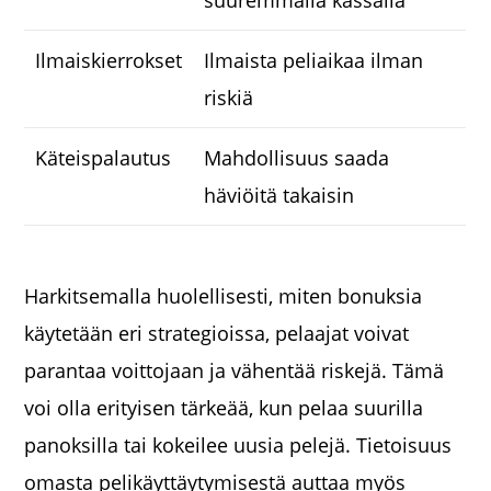
suuremmalla kassalla
Ilmaiskierrokset
Ilmaista peliaikaa ilman
riskiä
Käteispalautus
Mahdollisuus saada
häviöitä takaisin
Harkitsemalla huolellisesti, miten bonuksia
käytetään eri strategioissa, pelaajat voivat
parantaa voittojaan ja vähentää riskejä. Tämä
voi olla erityisen tärkeää, kun pelaa suurilla
panoksilla tai kokeilee uusia pelejä. Tietoisuus
omasta pelikäyttäytymisestä auttaa myös