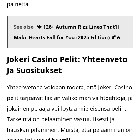
painetta.
See also
🍁 126+ Autumn Rizz Lines That’ll
Make Hearts Fall for You (2025 Edition) 🍂🔥
Jokeri Casino Pelit: Yhteenveto
Ja Suositukset
Yhteenvetona voidaan todeta, että Jokeri Casino
pelit tarjoavat laajan valikoiman vaihtoehtoja, ja
jokainen pelaaja voi löytää mieleisensä pelin.
Tärkeintä on pelaaminen vastuullisesti ja
hauskan pitäminen. Muista, että pelaaminen on