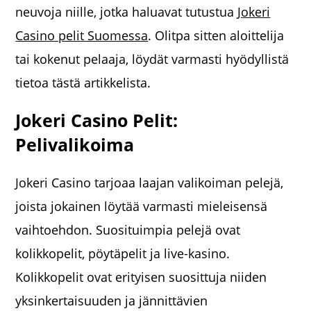
neuvoja niille, jotka haluavat tutustua
Jokeri
Casino pelit Suomessa
. Olitpa sitten aloittelija
tai kokenut pelaaja, löydät varmasti hyödyllistä
tietoa tästä artikkelista.
Jokeri Casino Pelit:
Pelivalikoima
Jokeri Casino tarjoaa laajan valikoiman pelejä,
joista jokainen löytää varmasti mieleisensä
vaihtoehdon. Suosituimpia pelejä ovat
kolikkopelit, pöytäpelit ja live-kasino.
Kolikkopelit ovat erityisen suosittuja niiden
yksinkertaisuuden ja jännittävien