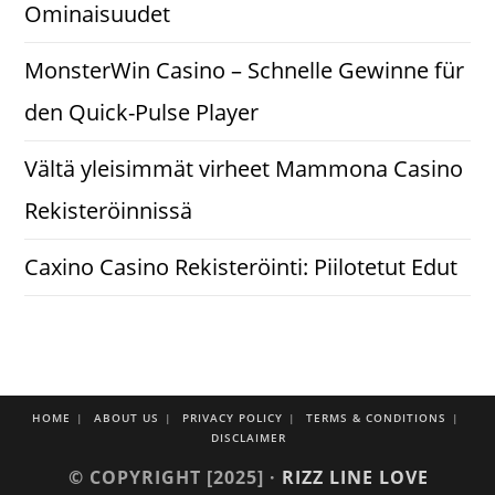
Ominaisuudet
MonsterWin Casino – Schnelle Gewinne für
den Quick-Pulse Player
Vältä yleisimmät virheet Mammona Casino
Rekisteröinnissä
Caxino Casino Rekisteröinti: Piilotetut Edut
HOME
ABOUT US
PRIVACY POLICY
TERMS & CONDITIONS
DISCLAIMER
© COPYRIGHT [2025] ·
RIZZ LINE LOVE