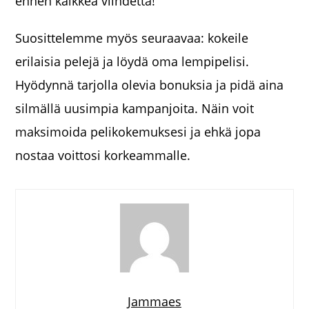
ennen kaikkea viihdettä!
Suosittelemme myös seuraavaa: kokeile
erilaisia pelejä ja löydä oma lempipelisi.
Hyödynnä tarjolla olevia bonuksia ja pidä aina
silmällä uusimpia kampanjoita. Näin voit
maksimoida pelikokemuksesi ja ehkä jopa
nostaa voittosi korkeammalle.
Jammaes