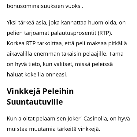
bonusominaisuuksien vuoksi.
Yksi tärkeä asia, joka kannattaa huomioida, on
pelien tarjoamat palautusprosentit (RTP).
Korkea RTP tarkoittaa, että peli maksaa pitkällä
aikavälillä enemmän takaisin pelaajille. Tämä
on hyvä tieto, kun valitset, missä peleissä
haluat kokeilla onneasi.
Vinkkejä Peleihin
Suuntautuville
Kun aloitat pelaamisen Jokeri Casinolla, on hyvä
muistaa muutamia tärkeitä vinkkejä.