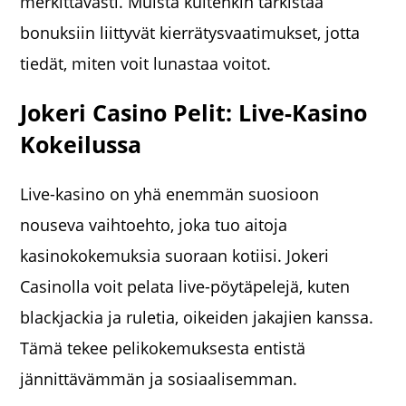
merkittävästi. Muista kuitenkin tarkistaa
bonuksiin liittyvät kierrätysvaatimukset, jotta
tiedät, miten voit lunastaa voitot.
Jokeri Casino Pelit: Live-Kasino
Kokeilussa
Live-kasino on yhä enemmän suosioon
nouseva vaihtoehto, joka tuo aitoja
kasinokokemuksia suoraan kotiisi. Jokeri
Casinolla voit pelata live-pöytäpelejä, kuten
blackjackia ja ruletia, oikeiden jakajien kanssa.
Tämä tekee pelikokemuksesta entistä
jännittävämmän ja sosiaalisemman.