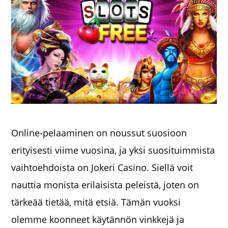
Online-pelaaminen on noussut suosioon
erityisesti viime vuosina, ja yksi suosituimmista
vaihtoehdoista on Jokeri Casino. Siellä voit
nauttia monista erilaisista peleistä, joten on
tärkeää tietää, mitä etsiä. Tämän vuoksi
olemme koonneet käytännön vinkkejä ja