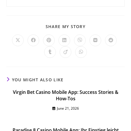
SHARE
SHARE MY STORY
THIS
CONTENT
Opens
Opens
Opens
Opens
Opens
Opens
Opens
in
in
in
in
in
in
in
a
a
a
a
a
a
a
Opens
Opens
Opens
new
new
new
new
new
new
new
in
in
in
window
window
window
window
window
window
window
a
a
a
new
new
new
window
window
window
YOU MIGHT ALSO LIKE
Virgin Bet Casino Mobile App: Success Stories &
How-Tos
June 21, 2026
Paradise 8 Casino Mobile App: Ihr Einstieg leicht