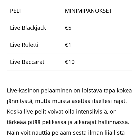
PELI
MINIMIPANOKSET
Live Blackjack
€5
Live Ruletti
€1
Live Baccarat
€10
Live-kasinon pelaaminen on loistava tapa kokea
jännitystä, mutta muista asettaa itsellesi rajat.
Koska live-pelit voivat olla intensiivisiä, on
tärkeää pitää pelikassa ja aikarajat hallinnassa.
Näin voit nauttia pelaamisesta ilman liiallista