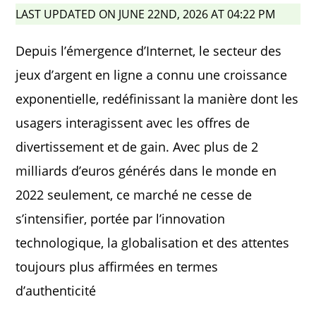
LAST UPDATED ON JUNE 22ND, 2026 AT 04:22 PM
Depuis l’émergence d’Internet, le secteur des
jeux d’argent en ligne a connu une croissance
exponentielle, redéfinissant la manière dont les
usagers interagissent avec les offres de
divertissement et de gain. Avec plus de 2
milliards d’euros générés dans le monde en
2022 seulement, ce marché ne cesse de
s’intensifier, portée par l’innovation
technologique, la globalisation et des attentes
toujours plus affirmées en termes
d’authenticité