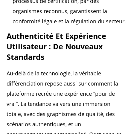
processus de certification, par des
organismes reconnus, garantissent la
conformité légale et la régulation du secteur.
Authenticité Et Expérience
Utilisateur : De Nouveaux
Standards
Au-delà de la technologie, la véritable
différenciation repose aussi sur comment la
plateforme recrée une expérience “pour de
vrai”. La tendance va vers une immersion
totale, avec des graphismes de qualité, des
scénarios authentiques, et un