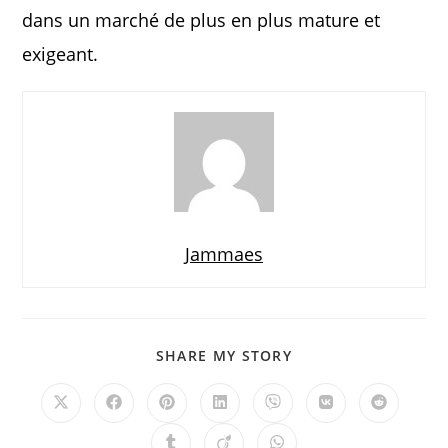
dans un marché de plus en plus mature et
exigeant.
Jammaes
SHARE
SHARE MY STORY
THIS
CONTENT
Opens
Opens
Opens
Opens
Opens
Opens
Opens
in
in
in
in
in
in
in
a
a
a
a
a
a
a