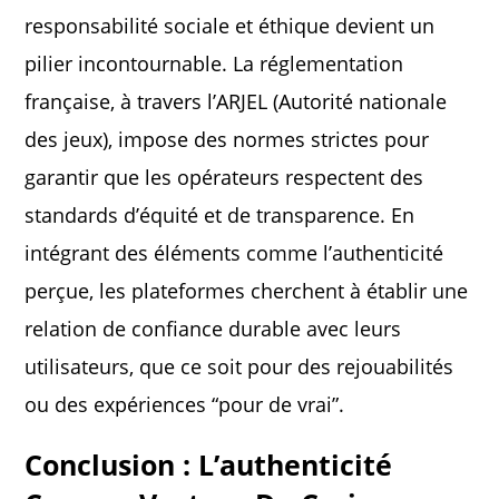
responsabilité sociale et éthique devient un
pilier incontournable. La réglementation
française, à travers l’ARJEL (Autorité nationale
des jeux), impose des normes strictes pour
garantir que les opérateurs respectent des
standards d’équité et de transparence. En
intégrant des éléments comme l’authenticité
perçue, les plateformes cherchent à établir une
relation de confiance durable avec leurs
utilisateurs, que ce soit pour des rejouabilités
ou des expériences “pour de vrai”.
Conclusion : L’authenticité