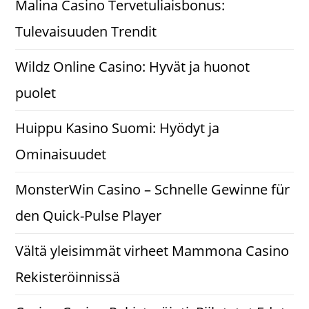
Malina Casino Tervetuliaisbonus:
Tulevaisuuden Trendit
Wildz Online Casino: Hyvät ja huonot
puolet
Huippu Kasino Suomi: Hyödyt ja
Ominaisuudet
MonsterWin Casino – Schnelle Gewinne für
den Quick-Pulse Player
Vältä yleisimmät virheet Mammona Casino
Rekisteröinnissä