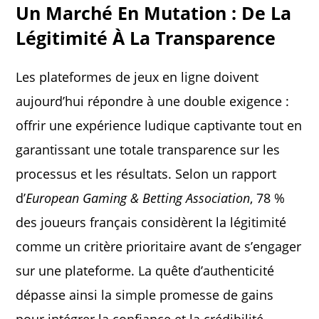
Un Marché En Mutation : De La
Légitimité À La Transparence
Les plateformes de jeux en ligne doivent
aujourd’hui répondre à une double exigence :
offrir une expérience ludique captivante tout en
garantissant une totale transparence sur les
processus et les résultats. Selon un rapport
d’
European Gaming & Betting Association
, 78 %
des joueurs français considèrent la légitimité
comme un critère prioritaire avant de s’engager
sur une plateforme. La quête d’authenticité
dépasse ainsi la simple promesse de gains