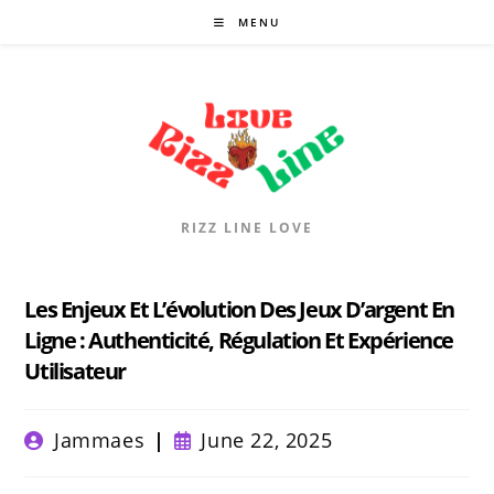
Skip
MENU
to
content
RIZZ LINE LOVE
Les Enjeux Et L’évolution Des Jeux D’argent En
Ligne : Authenticité, Régulation Et Expérience
Utilisateur
Post
Post
Jammaes
June 22, 2025
author:
published: