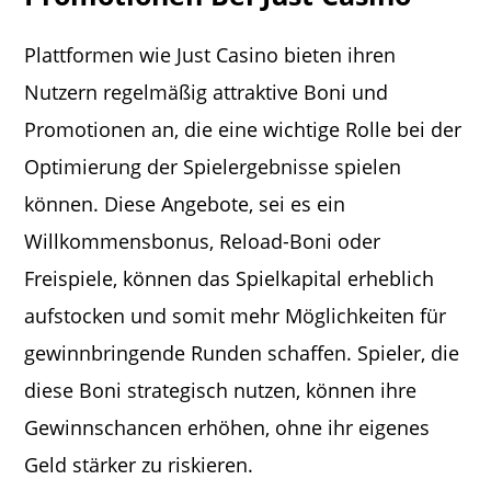
Plattformen wie Just Casino bieten ihren
Nutzern regelmäßig attraktive Boni und
Promotionen an, die eine wichtige Rolle bei der
Optimierung der Spielergebnisse spielen
können. Diese Angebote, sei es ein
Willkommensbonus, Reload-Boni oder
Freispiele, können das Spielkapital erheblich
aufstocken und somit mehr Möglichkeiten für
gewinnbringende Runden schaffen. Spieler, die
diese Boni strategisch nutzen, können ihre
Gewinnschancen erhöhen, ohne ihr eigenes
Geld stärker zu riskieren.