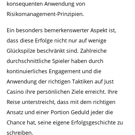
konsequenten Anwendung von
Risikomanagement-Prinzipien.
Ein besonders bemerkenswerter Aspekt ist,
dass diese Erfolge nicht nur auf wenige
Glückspilze beschränkt sind. Zahlreiche
durchschnittliche Spieler haben durch
kontinuierliches Engagement und die
Anwendung der richtigen Taktiken auf Just
Casino ihre persönlichen Ziele erreicht. Ihre
Reise unterstreicht, dass mit dem richtigen
Ansatz und einer Portion Geduld jeder die
Chance hat, seine eigene Erfolgsgeschichte zu
schreiben.