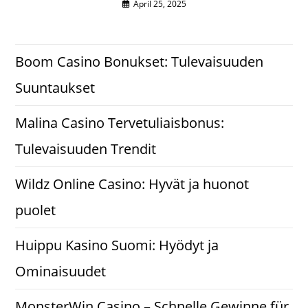
April 25, 2025
Boom Casino Bonukset: Tulevaisuuden
Suuntaukset
Malina Casino Tervetuliaisbonus:
Tulevaisuuden Trendit
Wildz Online Casino: Hyvät ja huonot
puolet
Huippu Kasino Suomi: Hyödyt ja
Ominaisuudet
MonsterWin Casino – Schnelle Gewinne für