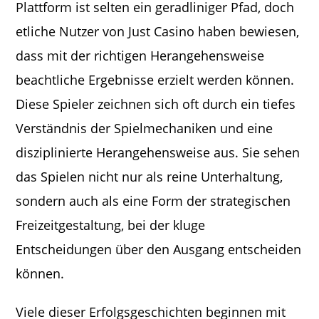
Plattform ist selten ein geradliniger Pfad, doch
etliche Nutzer von Just Casino haben bewiesen,
dass mit der richtigen Herangehensweise
beachtliche Ergebnisse erzielt werden können.
Diese Spieler zeichnen sich oft durch ein tiefes
Verständnis der Spielmechaniken und eine
disziplinierte Herangehensweise aus. Sie sehen
das Spielen nicht nur als reine Unterhaltung,
sondern auch als eine Form der strategischen
Freizeitgestaltung, bei der kluge
Entscheidungen über den Ausgang entscheiden
können.
Viele dieser Erfolgsgeschichten beginnen mit