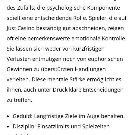
des Zufalls; die psychologische Komponente
spielt eine entscheidende Rolle. Spieler, die auf
Just Casino beständig gut abschneiden, zeigen
oft eine bemerkenswerte emotionale Kontrolle.
Sie lassen sich weder von kurzfristigen
Verlusten entmutigen noch von euphorischen
Gewinnen zu überstürzten Handlungen
verleiten. Diese mentale Stärke ermöglicht es
ihnen, auch unter Druck klare Entscheidungen
zu treffen.
Geduld: Langfristige Ziele im Auge behalten.
Disziplin: Einsatzlimits und Spielzeiten