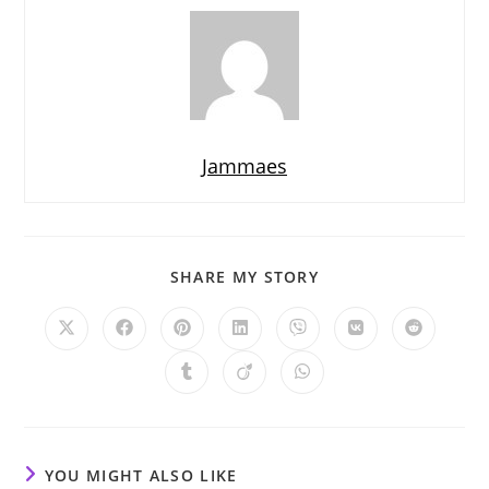
Jammaes
SHARE
SHARE MY STORY
THIS
CONTENT
Opens
Opens
Opens
Opens
Opens
Opens
Opens
in
in
in
in
in
in
in
a
a
a
a
a
a
a
Opens
Opens
Opens
new
new
new
new
new
new
new
in
in
in
window
window
window
window
window
window
window
a
a
a
new
new
new
window
window
window
YOU MIGHT ALSO LIKE