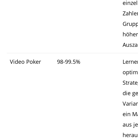
einze
Zahle
Grupp
höhe
Ausza
Video Poker
98-99.5%
Lerne
optim
Strate
die g
Varia
ein 
aus j
herau