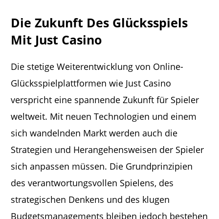
Die Zukunft Des Glücksspiels
Mit Just Casino
Die stetige Weiterentwicklung von Online-
Glücksspielplattformen wie Just Casino
verspricht eine spannende Zukunft für Spieler
weltweit. Mit neuen Technologien und einem
sich wandelnden Markt werden auch die
Strategien und Herangehensweisen der Spieler
sich anpassen müssen. Die Grundprinzipien
des verantwortungsvollen Spielens, des
strategischen Denkens und des klugen
Budgetsmanagements bleiben jedoch bestehen