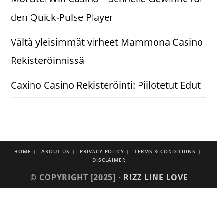
den Quick-Pulse Player
Vältä yleisimmät virheet Mammona Casino
Rekisteröinnissä
Caxino Casino Rekisteröinti: Piilotetut Edut
HOME
ABOUT US
PRIVACY POLICY
TERMS & CONDITIONS
DISCLAIMER
© COPYRIGHT [2025] ·
RIZZ LINE LOVE