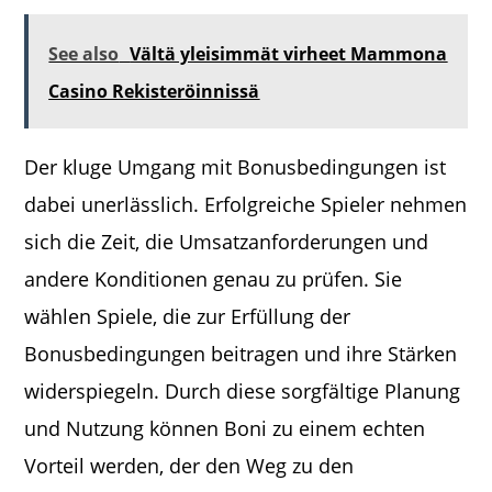
See also
Vältä yleisimmät virheet Mammona
Casino Rekisteröinnissä
Der kluge Umgang mit Bonusbedingungen ist
dabei unerlässlich. Erfolgreiche Spieler nehmen
sich die Zeit, die Umsatzanforderungen und
andere Konditionen genau zu prüfen. Sie
wählen Spiele, die zur Erfüllung der
Bonusbedingungen beitragen und ihre Stärken
widerspiegeln. Durch diese sorgfältige Planung
und Nutzung können Boni zu einem echten
Vorteil werden, der den Weg zu den