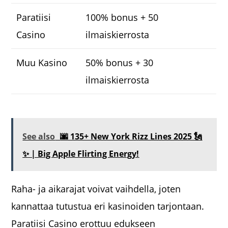
Paratiisi
100% bonus + 50
Casino
ilmaiskierrosta
Muu Kasino
50% bonus + 30
ilmaiskierrosta
See also
🌆 135+ New York Rizz Lines 2025 🗽
✨ | Big Apple Flirting Energy!
Raha- ja aikarajat voivat vaihdella, joten
kannattaa tutustua eri kasinoiden tarjontaan.
Paratiisi Casino erottuu edukseen