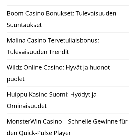
Boom Casino Bonukset: Tulevaisuuden
Suuntaukset
Malina Casino Tervetuliaisbonus:
Tulevaisuuden Trendit
Wildz Online Casino: Hyvät ja huonot
puolet
Huippu Kasino Suomi: Hyödyt ja
Ominaisuudet
MonsterWin Casino – Schnelle Gewinne für
den Quick-Pulse Player