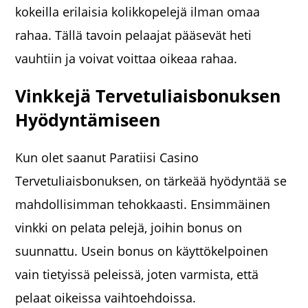
kokeilla erilaisia kolikkopelejä ilman omaa
rahaa. Tällä tavoin pelaajat pääsevät heti
vauhtiin ja voivat voittaa oikeaa rahaa.
Vinkkejä Tervetuliaisbonuksen
Hyödyntämiseen
Kun olet saanut Paratiisi Casino
Tervetuliaisbonuksen, on tärkeää hyödyntää se
mahdollisimman tehokkaasti. Ensimmäinen
vinkki on pelata pelejä, joihin bonus on
suunnattu. Usein bonus on käyttökelpoinen
vain tietyissä peleissä, joten varmista, että
pelaat oikeissa vaihtoehdoissa.