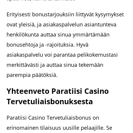
Erityisesti bonustarjouksiin liittyvät kysymykset
ovat yleisiä, ja asiakaspalvelun asiantunteva
henkilökunta auttaa sinua ymmärtämään
bonusehtoja ja -rajoituksia. Hyvä
asiakaspalvelu voi parantaa pelikokemustasi
merkittävästi ja auttaa sinua tekemään
parempia päätöksiä.
Yhteenveto Paratiisi Casino
Tervetuliaisbonuksesta
Paratiisi Casino Tervetuliaisbonus on
erinomainen tilaisuus uusille pelaajille. Se