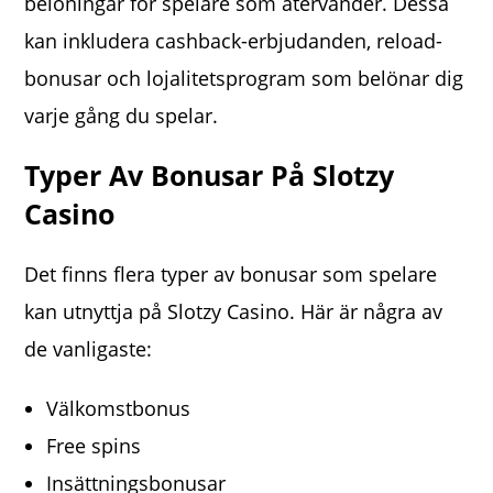
belöningar för spelare som återvänder. Dessa
kan inkludera cashback-erbjudanden, reload-
bonusar och lojalitetsprogram som belönar dig
varje gång du spelar.
Typer Av Bonusar På Slotzy
Casino
Det finns flera typer av bonusar som spelare
kan utnyttja på Slotzy Casino. Här är några av
de vanligaste:
Välkomstbonus
Free spins
Insättningsbonusar