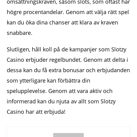
omsättningskraven, såsom slots, som oftast har
högre procentandelar. Genom att välja rätt spel
kan du öka dina chanser att klara av kraven
snabbare.
Slutligen, håll koll på de kampanjer som Slotzy
Casino erbjuder regelbundet. Genom att delta i
dessa kan du få extra bonusar och erbjudanden
som ytterligare kan förbättra din
spelupplevelse. Genom att vara aktiv och
informerad kan du njuta av allt som Slotzy
Casino har att erbjuda!