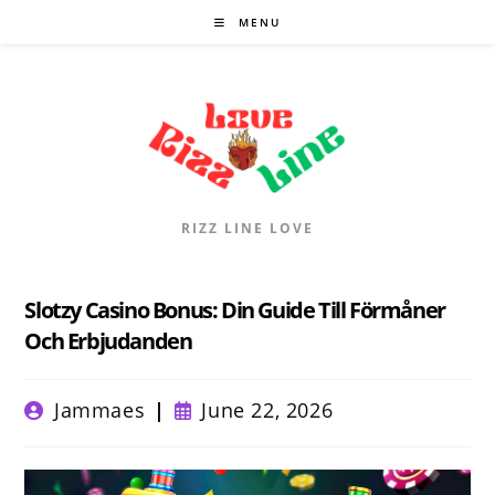
Skip
MENU
to
content
RIZZ LINE LOVE
Slotzy Casino Bonus: Din Guide Till Förmåner
Och Erbjudanden
Post
Post
Jammaes
June 22, 2026
author:
published: