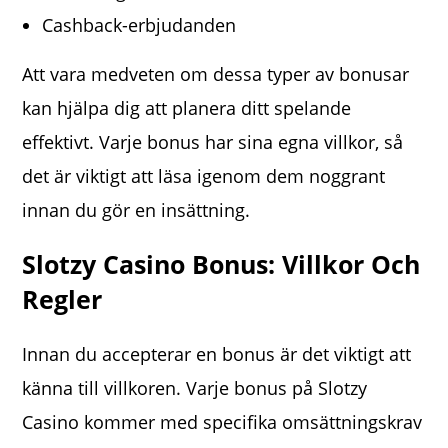
Cashback-erbjudanden
Att vara medveten om dessa typer av bonusar
kan hjälpa dig att planera ditt spelande
effektivt. Varje bonus har sina egna villkor, så
det är viktigt att läsa igenom dem noggrant
innan du gör en insättning.
Slotzy Casino Bonus: Villkor Och
Regler
Innan du accepterar en bonus är det viktigt att
känna till villkoren. Varje bonus på Slotzy
Casino kommer med specifika omsättningskrav