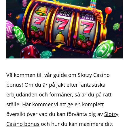
Välkommen till vår guide om Slotzy Casino
bonus! Om du är på jakt efter fantastiska
erbjudanden och förmåner, så är du på rätt
ställe. Här kommer vi att ge en komplett
översikt över vad du kan förvänta dig av
Slotzy
Casino bonus
och hur du kan maximera ditt