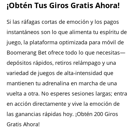
¡Obtén Tus Giros Gratis Ahora!
Si las ráfagas cortas de emoción y los pagos
instantáneos son lo que alimenta tu espíritu de
juego, la plataforma optimizada para móvil de
Boomerang Bet ofrece todo lo que necesitas—
depósitos rápidos, retiros relámpago y una
variedad de juegos de alta‑intensidad que
mantienen tu adrenalina en marcha de una
vuelta a otra. No esperes sesiones largas; entra
en acción directamente y vive la emoción de
las ganancias rápidas hoy. ¡Obtén 200 Giros
Gratis Ahora!