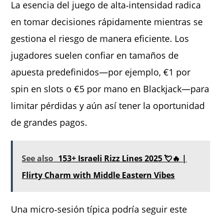
La esencia del juego de alta‑intensidad radica
en tomar decisiones rápidamente mientras se
gestiona el riesgo de manera eficiente. Los
jugadores suelen confiar en tamaños de
apuesta predefinidos—por ejemplo, €1 por
spin en slots o €5 por mano en Blackjack—para
limitar pérdidas y aún así tener la oportunidad
de grandes pagos.
See also
153+ Israeli Rizz Lines 2025 💘🔥 |
Flirty Charm with Middle Eastern Vibes
Una micro‑sesión típica podría seguir este