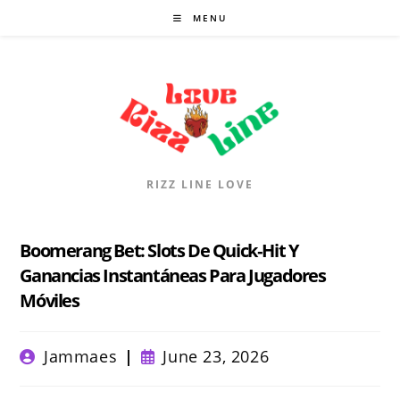
Skip
MENU
to
content
RIZZ LINE LOVE
Boomerang Bet: Slots De Quick‑Hit Y
Ganancias Instantáneas Para Jugadores
Móviles
Post
Post
Jammaes
June 23, 2026
author:
published: