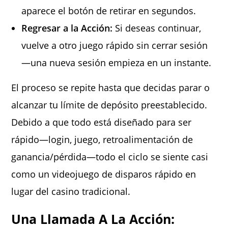
aparece el botón de retirar en segundos.
Regresar a la Acción:
Si deseas continuar,
vuelve a otro juego rápido sin cerrar sesión
—una nueva sesión empieza en un instante.
El proceso se repite hasta que decidas parar o
alcanzar tu límite de depósito preestablecido.
Debido a que todo está diseñado para ser
rápido—login, juego, retroalimentación de
ganancia/pérdida—todo el ciclo se siente casi
como un videojuego de disparos rápido en
lugar del casino tradicional.
Una Llamada A La Acción: