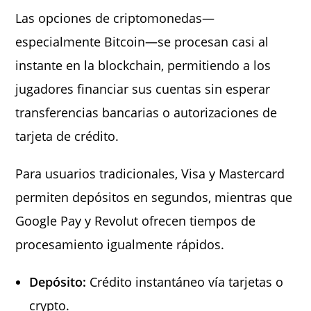
Las opciones de criptomonedas—
especialmente Bitcoin—se procesan casi al
instante en la blockchain, permitiendo a los
jugadores financiar sus cuentas sin esperar
transferencias bancarias o autorizaciones de
tarjeta de crédito.
Para usuarios tradicionales, Visa y Mastercard
permiten depósitos en segundos, mientras que
Google Pay y Revolut ofrecen tiempos de
procesamiento igualmente rápidos.
Depósito:
Crédito instantáneo vía tarjetas o
crypto.