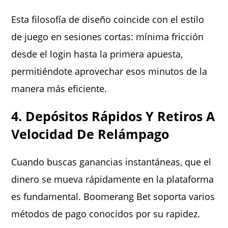
Esta filosofía de diseño coincide con el estilo
de juego en sesiones cortas: mínima fricción
desde el login hasta la primera apuesta,
permitiéndote aprovechar esos minutos de la
manera más eficiente.
4. Depósitos Rápidos Y Retiros A
Velocidad De Relámpago
Cuando buscas ganancias instantáneas, que el
dinero se mueva rápidamente en la plataforma
es fundamental. Boomerang Bet soporta varios
métodos de pago conocidos por su rapidez.