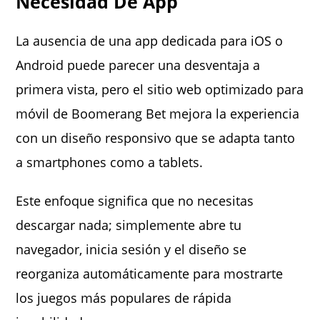
Necesidad De App
La ausencia de una app dedicada para iOS o
Android puede parecer una desventaja a
primera vista, pero el sitio web optimizado para
móvil de Boomerang Bet mejora la experiencia
con un diseño responsivo que se adapta tanto
a smartphones como a tablets.
Este enfoque significa que no necesitas
descargar nada; simplemente abre tu
navegador, inicia sesión y el diseño se
reorganiza automáticamente para mostrarte
los juegos más populares de rápida