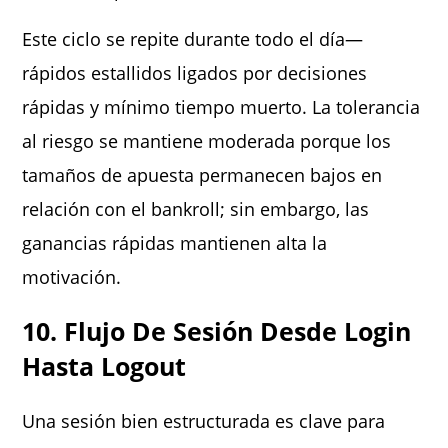
Este ciclo se repite durante todo el día—
rápidos estallidos ligados por decisiones
rápidas y mínimo tiempo muerto. La tolerancia
al riesgo se mantiene moderada porque los
tamaños de apuesta permanecen bajos en
relación con el bankroll; sin embargo, las
ganancias rápidas mantienen alta la
motivación.
10. Flujo De Sesión Desde Login
Hasta Logout
Una sesión bien estructurada es clave para