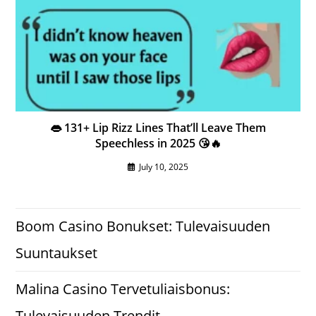
👄 131+ Lip Rizz Lines That’ll Leave Them
Speechless in 2025 😘🔥
July 10, 2025
Boom Casino Bonukset: Tulevaisuuden
Suuntaukset
Malina Casino Tervetuliaisbonus:
Tulevaisuuden Trendit