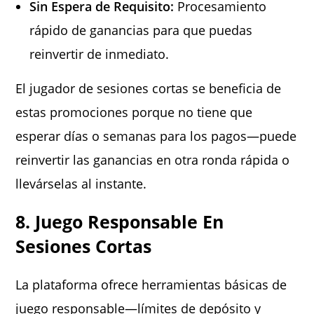
Sin Espera de Requisito:
Procesamiento
rápido de ganancias para que puedas
reinvertir de inmediato.
El jugador de sesiones cortas se beneficia de
estas promociones porque no tiene que
esperar días o semanas para los pagos—puede
reinvertir las ganancias en otra ronda rápida o
llevárselas al instante.
8. Juego Responsable En
Sesiones Cortas
La plataforma ofrece herramientas básicas de
juego responsable—límites de depósito y