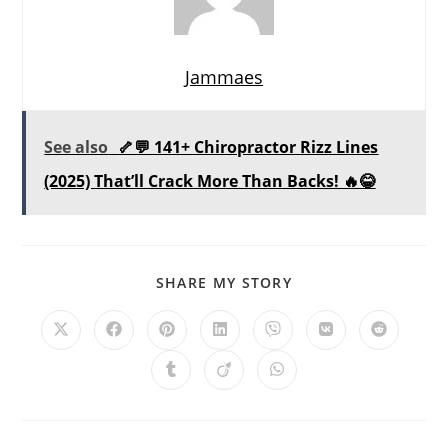
Jammaes
See also
🦴💬 141+ Chiropractor Rizz Lines
(2025) That’ll Crack More Than Backs! 🔥😂
SHARE
SHARE MY STORY
THIS
CONTENT
Opens
Opens
Opens
Opens
Opens
Opens
Opens
in
in
in
in
in
in
in
a
a
a
a
a
a
a
Opens
Opens
Opens
new
new
new
new
new
new
new
in
in
in
window
window
window
window
window
window
window
a
a
a
new
new
new
window
window
window