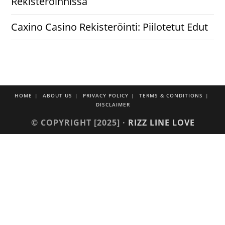
Rekisteröinnissä
Caxino Casino Rekisteröinti: Piilotetut Edut
HOME
ABOUT US
PRIVACY POLICY
TERMS & CONDITIONS
DISCLAIMER
© COPYRIGHT [2025] ·
RIZZ LINE LOVE