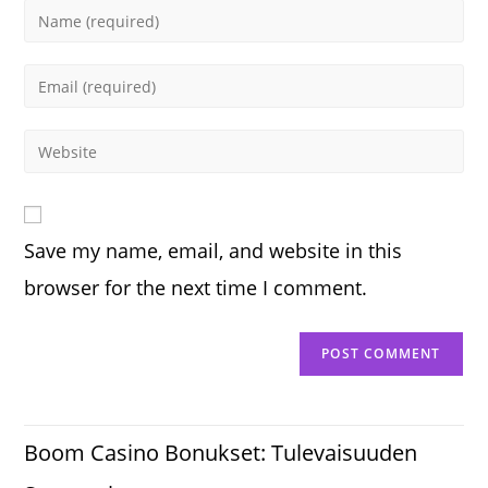
Enter
your
name
Enter
or
your
username
email
Enter
to
address
your
comment
to
website
comment
URL
Save my name, email, and website in this
(optional)
browser for the next time I comment.
Boom Casino Bonukset: Tulevaisuuden