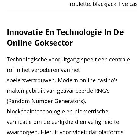
roulette, blackjack, live ca
Innovatie En Technologie In De
Online Goksector
Technologische vooruitgang speelt een centrale
rol in het verbeteren van het
spelersvertrouwen. Modern online casino’s
maken gebruik van geavanceerde RNG’s
(Random Number Generators),
blockchaintechnologie en biometrische
verificatie om de eerlijkheid en veiligheid te
waarborgen. Hieruit voortvloeit dat platforms