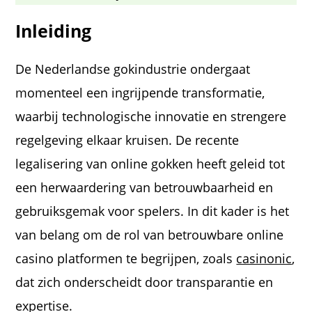
Inleiding
De Nederlandse gokindustrie ondergaat
momenteel een ingrijpende transformatie,
waarbij technologische innovatie en strengere
regelgeving elkaar kruisen. De recente
legalisering van online gokken heeft geleid tot
een herwaardering van betrouwbaarheid en
gebruiksgemak voor spelers. In dit kader is het
van belang om de rol van betrouwbare online
casino platformen te begrijpen, zoals
casinonic
,
dat zich onderscheidt door transparantie en
expertise.