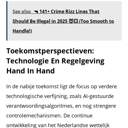
See also
🔫 141+ Crime Rizz Lines That
Should Be Illegal in 2025 😈💥 (Too Smooth to
Handle!)
Toekomstperspectieven:
Technologie En Regelgeving
Hand In Hand
In de nabije toekomst ligt de focus op verdere
technologische verfijning, zoals AI-gestuurde
verantwoordingsalgoritmes, en nog strengere
controlemechanismen. De continue
ontwikkeling van het Nederlandse wettelijk