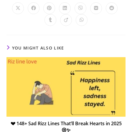
CONTENT
Opens
Opens
Opens
Opens
Opens
Opens
Opens
in
in
in
in
in
in
in
a
a
a
a
a
a
a
Opens
Opens
Opens
new
new
new
new
new
new
new
in
in
in
window
window
window
window
window
window
window
a
a
a
new
new
new
window
window
window
YOU MIGHT ALSO LIKE
💔 148+ Sad Rizz Lines That’ll Break Hearts in 2025
😢✨