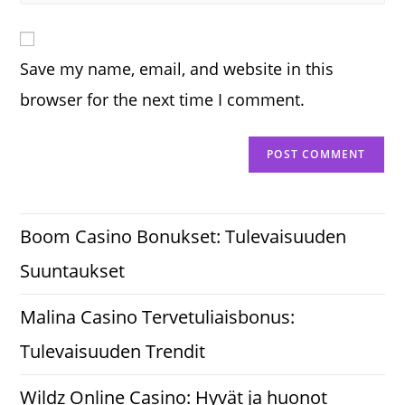
your
comment
to
website
comment
URL
Save my name, email, and website in this
(optional)
browser for the next time I comment.
Boom Casino Bonukset: Tulevaisuuden
Suuntaukset
Malina Casino Tervetuliaisbonus:
Tulevaisuuden Trendit
Wildz Online Casino: Hyvät ja huonot