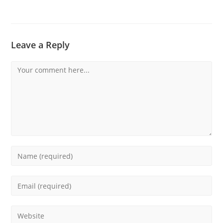
Leave a Reply
Comment
Enter
your
name
Enter
or
your
username
email
Enter
to
address