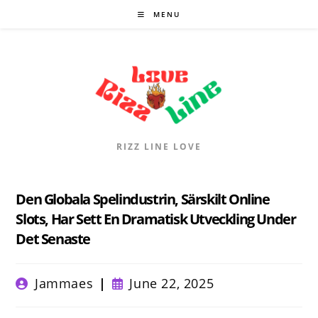
Skip
MENU
to
content
RIZZ LINE LOVE
Den Globala Spelindustrin, Särskilt Online
Slots, Har Sett En Dramatisk Utveckling Under
Det Senaste
Post
Post
Jammaes
June 22, 2025
author:
published: