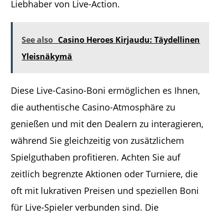
Liebhaber von Live-Action.
See also
Casino Heroes Kirjaudu: Täydellinen
Yleisnäkymä
Diese Live-Casino-Boni ermöglichen es Ihnen,
die authentische Casino-Atmosphäre zu
genießen und mit den Dealern zu interagieren,
während Sie gleichzeitig von zusätzlichem
Spielguthaben profitieren. Achten Sie auf
zeitlich begrenzte Aktionen oder Turniere, die
oft mit lukrativen Preisen und speziellen Boni
für Live-Spieler verbunden sind. Die