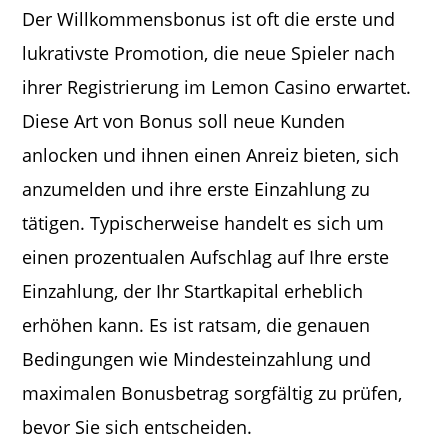
Der Willkommensbonus ist oft die erste und
lukrativste Promotion, die neue Spieler nach
ihrer Registrierung im Lemon Casino erwartet.
Diese Art von Bonus soll neue Kunden
anlocken und ihnen einen Anreiz bieten, sich
anzumelden und ihre erste Einzahlung zu
tätigen. Typischerweise handelt es sich um
einen prozentualen Aufschlag auf Ihre erste
Einzahlung, der Ihr Startkapital erheblich
erhöhen kann. Es ist ratsam, die genauen
Bedingungen wie Mindesteinzahlung und
maximalen Bonusbetrag sorgfältig zu prüfen,
bevor Sie sich entscheiden.