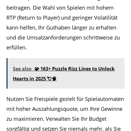
beitragen. Die Wahl von Spielen mit hohem
RTP (Return to Player) und geringer Volatilität
kann helfen, Ihr Guthaben länger zu erhalten
und die Umsatzanforderungen schrittweise zu
erfüllen.
See also
🧩 163+ Puzzle Rizz Lines to Unlock
Hearts in 2025 💘🧠
Nutzen Sie Freispiele gezielt für Spielautomaten
mit hoher Auszahlungsquote, um Ihre Gewinne
zu maximieren. Verwalten Sie Ihr Budget
sorgfältig und setzen Sie niemals mehr, als Sie