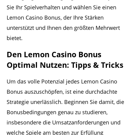
Sie Ihr Spielverhalten und wählen Sie einen
Lemon Casino Bonus, der Ihre Stärken
unterstützt und Ihnen den größten Mehrwert
bietet.
Den Lemon Casino Bonus
Optimal Nutzen: Tipps & Tricks
Um das volle Potenzial jedes Lemon Casino
Bonus auszuschöpfen, ist eine durchdachte
Strategie unerlässlich. Beginnen Sie damit, die
Bonusbedingungen genau zu studieren,
insbesondere die Umsatzanforderungen und
welche Spiele am besten zur Erfüllung