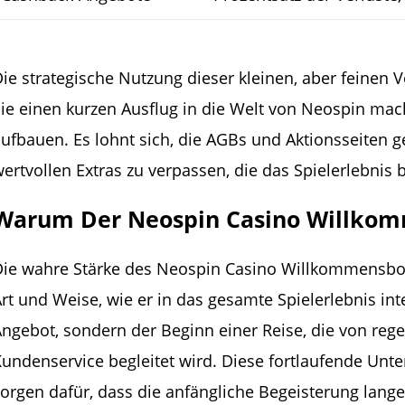
ie strategische Nutzung dieser kleinen, aber feinen
ie einen kurzen Ausflug in die Welt von Neospin mac
ufbauen. Es lohnt sich, die AGBs und Aktionsseiten g
ertvollen Extras zu verpassen, die das Spielerlebnis 
Warum Der Neospin Casino Willkom
ie wahre Stärke des Neospin Casino Willkommensbonu
rt und Weise, wie er in das gesamte Spielerlebnis integr
ngebot, sondern der Beginn einer Reise, die von re
undenservice begleitet wird. Diese fortlaufende Unte
orgen dafür, dass die anfängliche Begeisterung lange 