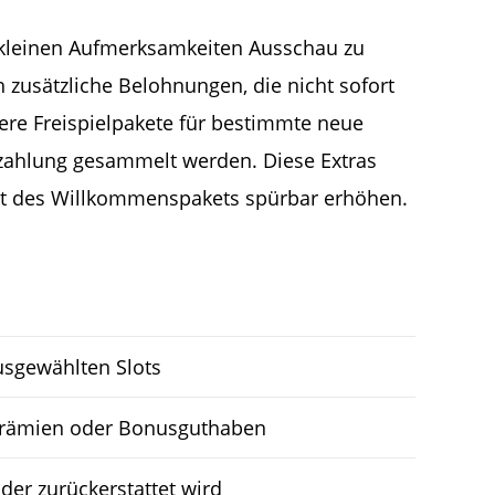
 kleinen Aufmerksamkeiten Ausschau zu
 zusätzliche Belohnungen, die nicht sofort
nere Freispielpakete für bestimmte neue
inzahlung gesammelt werden. Diese Extras
t des Willkommenspakets spürbar erhöhen.
usgewählten Slots
Prämien oder Bonusguthaben
 der zurückerstattet wird