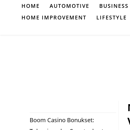
Skip
HOME
AUTOMOTIVE
BUSINESS
to
HOME IMPROVEMENT
LIFESTYLE
content
Boom Casino Bonukset: