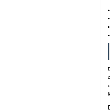
D
o
d
l