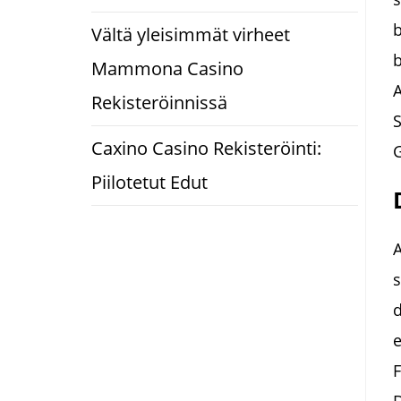
b
Vältä yleisimmät virheet
b
Mammona Casino
Rekisteröinnissä
S
Caxino Casino Rekisteröinti:
Piilotetut Edut
A
s
d
e
F