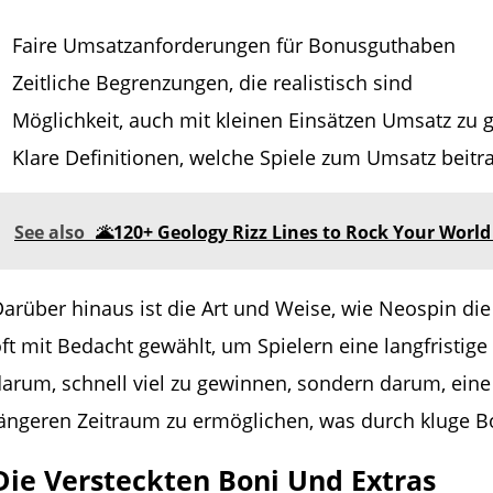
Faire Umsatzanforderungen für Bonusguthaben
Zeitliche Begrenzungen, die realistisch sind
Möglichkeit, auch mit kleinen Einsätzen Umsatz zu 
Klare Definitionen, welche Spiele zum Umsatz beitr
See also
🌋120+ Geology Rizz Lines to Rock Your World 
arüber hinaus ist die Art und Weise, wie Neospin di
ft mit Bedacht gewählt, um Spielern eine langfristige 
arum, schnell viel zu gewinnen, sondern darum, ein
ängeren Zeitraum zu ermöglichen, was durch kluge B
Die Versteckten Boni Und Extras