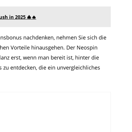
rush in 2025 🎄🔥
ensbonus nachdenken, nehmen Sie sich die
lichen Vorteile hinausgehen. Der Neospin
z erst, wenn man bereit ist, hinter die
as zu entdecken, die ein unvergleichliches