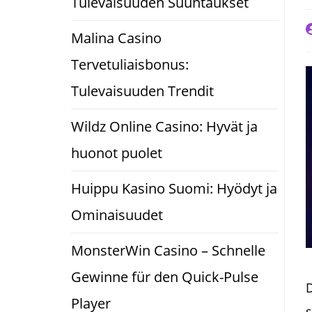
Tulevaisuuden Suuntaukset
P
Malina Casino
a
Tervetuliaisbonus:
Tulevaisuuden Trendit
Wildz Online Casino: Hyvät ja
huonot puolet
Huippu Kasino Suomi: Hyödyt ja
Ominaisuudet
MonsterWin Casino – Schnelle
Gewinne für den Quick-Pulse
D
Player
s