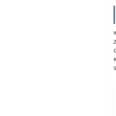
Z
C
K
S