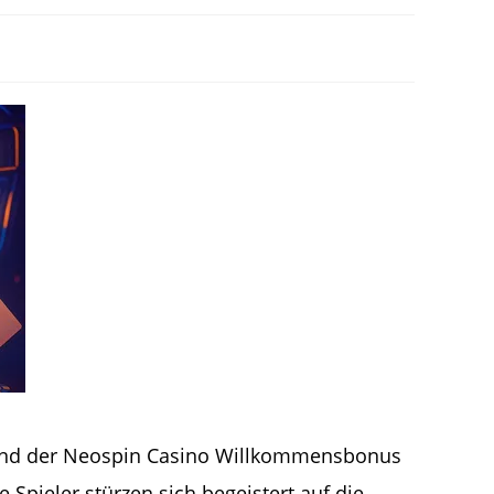
, und der Neospin Casino Willkommensbonus
le Spieler stürzen sich begeistert auf die