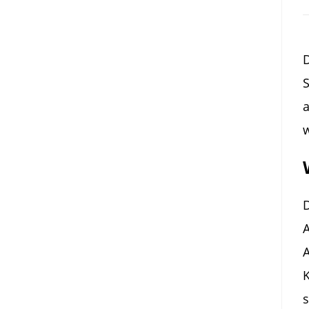
D
S
a
w
D
A
A
K
s