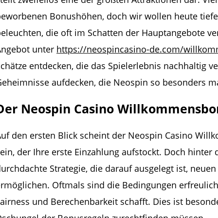
eworbenen Bonushöhen, doch wir wollen heute tiefer
eleuchten, die oft im Schatten der Hauptangebote v
Angebot unter
https://neospincasino-de.com/willko
chätze entdecken, die das Spielerlebnis nachhaltig 
Geheimnisse aufdecken, die Neospin so besonders m
Der Neospin Casino Willkommensbon
uf den ersten Blick scheint der Neospin Casino Wil
ein, der Ihre erste Einzahlung aufstockt. Doch hinter 
urchdachte Strategie, die darauf ausgelegt ist, neuen
rmöglichen. Oftmals sind die Bedingungen erfreulich 
airness und Berechenbarkeit schafft. Dies ist besonde